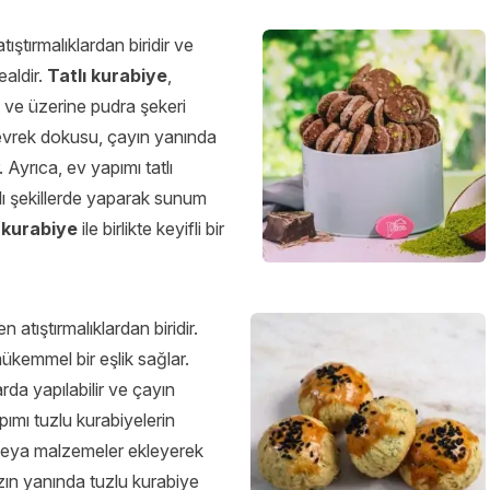
ıştırmalıklardan biridir ve
ealdir.
Tatlı kurabiye
,
n ve üzerine pudra şekeri
 gevrek dokusu, çayın yanında
Ayrıca, ev yapımı tatlı
lı şekillerde yaparak sunum
ı kurabiye
ile birlikte keyifli bir
 atıştırmalıklardan biridir.
ükemmel bir eşlik sağlar.
arda yapılabilir ve çayın
pımı tuzlu kurabiyelerin
 veya malzemeler ekleyerek
ızın yanında tuzlu kurabiye