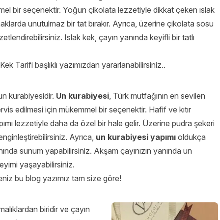
el bir seçenektir. Yoğun çikolata lezzetiyle dikkat çeken ıslak
larda unutulmaz bir tat bırakır. Ayrıca, üzerine çikolata sosu
lendirebilirsiniz. Islak kek, çayın yanında keyifli bir tatlı
 Kek Tarifi
başlıklı yazımızdan yararlanabilirsiniz..
n kurabiyesidir.
Un kurabiyesi
, Türk mutfağının en sevilen
ervis edilmesi için mükemmel bir seçenektir. Hafif ve kıtır
mı lezzetiyle daha da özel bir hale gelir. Üzerine pudra şekeri
nginleştirebilirsiniz. Ayrıca,
un kurabiyesi
yapımı
oldukça
yanında sunum yapabilirsiniz. Akşam çayınızın yanında un
eneyimi yaşayabilirsiniz.
eniz bu blog yazımız tam size göre!
malıklardan biridir ve çayın