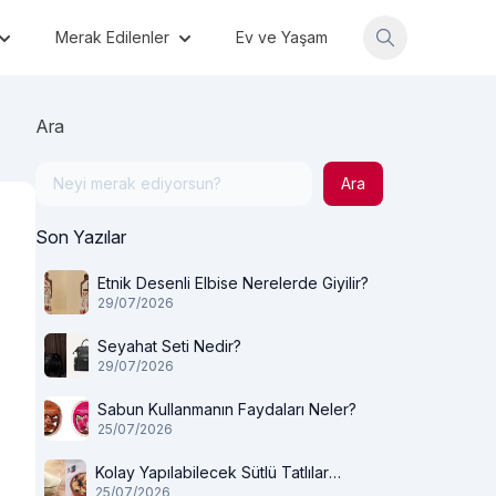
Merak Edilenler
Ev ve Yaşam
Ara
Ara
Son Yazılar
Etnik Desenli Elbise Nerelerde Giyilir?
29/07/2026
Seyahat Seti Nedir?
29/07/2026
Sabun Kullanmanın Faydaları Neler?
25/07/2026
Kolay Yapılabilecek Sütlü Tatlılar
25/07/2026
Nelerdir?