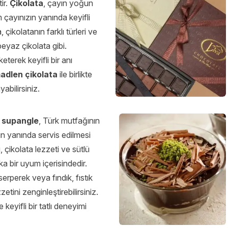
ir.
Çikolata
, çayın yoğun
 çayınızın yanında keyifli
çikolatanın farklı türleri ve
 beyaz çikolata gibi.
eterek keyifli bir anı
adlen çikolata
ile birlikte
yabilirsiniz.
n
supangle
, Türk mutfağının
nın yanında servis edilmesi
 çikolata lezzeti ve sütlü
a bir uyum içerisindedir.
erperek veya fındık, fıstık
tini zenginleştirebilirsiniz.
te keyifli bir tatlı deneyimi