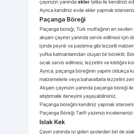
çayınızın yanında
ekler
tatlısı ile kendinizi öd
Ayrıca kendiniz evde ekler yapmak istersen
Paçanga Böreği
Paçanga böreği, Türk mutfağının en sevilen b
akşam çayının yanında servis edilmesi için id
içinde peynir ve pastırma gibi lezzetli malze
yufka katmanlarından oluşan bir börektir. Bö
sıcak servis edilmesi, lezzetini ve kıtırlığını 
Ayrıca, paçanga böreğinin yapımı oldukça kol
malzemelerle veya baharatlarla lezzetini zengi
Akşam çayınızın yanında paçanga böreği ile bir
atıştırmalık deneyimi yaşayabilirsiniz.
Paçanga böreğini kendiniz yapmak istersen
Paçanga Böreği Tarifi
yazımızı incelemenizi i
Islak Kek
Çayın yanında iyi giden şeylerden biri de ıslak 