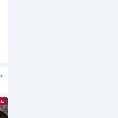
ki
İ:
Sİ
nde