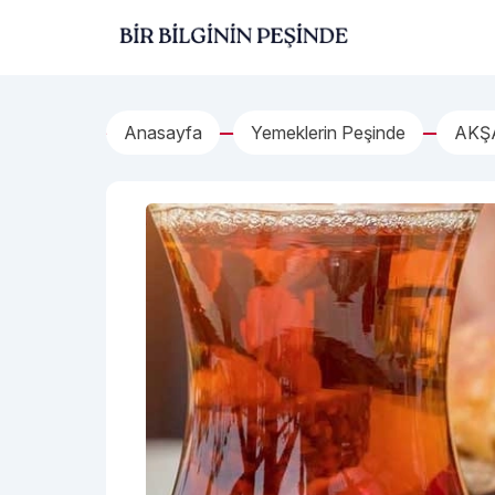
İçeriğe geç
Bir Bilginin Peşinde!
Anasayfa
Yemeklerin Peşinde
AKŞ