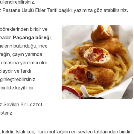
üllendirebilirsiniz.
iz
Pastane Usulü Ekler Tarifi
başlıklı yazımıza göz atabilirsiniz.
öreklerinden biridir ve
ealdir.
Paçanga böreği
,
melerin bulunduğu, ince
reğin, çayın yanında
korumasına yardımcı olur.
aydır ve farklı
nleştirebilirsiniz.
likte keyifli bir
iz
Sevilen Bir Lezzet
steriz.
kektir. Islak kek, Türk mutfağının en sevilen tatlılarından biridir