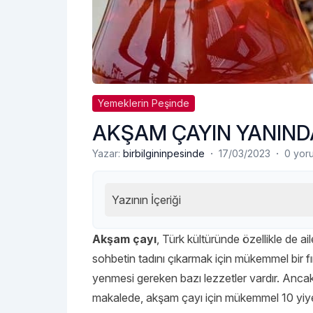
Yemeklerin Peşinde
AKŞAM ÇAYIN YANIND
·
·
Yazar:
birbilgininpesinde
17/03/2023
0 yor
Yazının İçeriği
Akşam çayı
, Türk kültüründe özellikle de ail
sohbetin tadını çıkarmak için mükemmel bir fı
yenmesi gereken bazı lezzetler vardır. Anca
makalede, akşam çayı için mükemmel 10 yiy