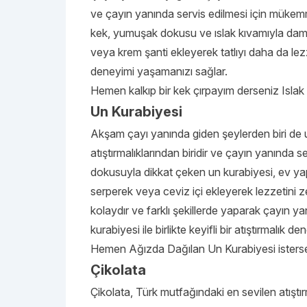
ve çayın yanında servis edilmesi için mükemm
kek, yumuşak dokusu ve ıslak kıvamıyla damak
veya krem şanti ekleyerek tatlıyı daha da lezzet
deneyimi yaşamanızı sağlar.
Hemen kalkıp bir kek çırpayım derseniz
Islak
Un Kurabiyesi
Akşam çayı yanında giden şeylerden biri de u
atıştırmalıklarından biridir ve çayın yanında s
dokusuyla dikkat çeken un kurabiyesi, ev yapı
serperek veya ceviz içi ekleyerek lezzetini ze
kolaydır ve farklı şekillerde yaparak çayın 
kurabiyesi ile birlikte keyifli bir atıştırmalık d
Hemen
Ağızda Dağılan Un Kurabiyesi
isters
Çikolata
Çikolata, Türk mutfağındaki en sevilen atıştır