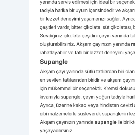
yanında servis edilmesi için ideal bir seçenekt
tadıyla harika bir uyum içerisindedir ve akşam
bir lezzet deneyimi yaşamanızı sağlar. Ayrıca, 
çeşitleri vardır, bitter çikolata, süt çikolatası,
Sevdiğiniz çikolata çeşidini çayın yanında tük
oluşturabilirsiniz. Akşam çayınızın yanında
m
rahatlayabilir ve tatlı bir lezzet deneyimi yaşa
Supangle
Akşam çayı yanında sütlü tatlılardan biri ola
en sevilen tatlılarından biridir ve akşam çayı
için mükemmel bir seçenektir. Kremsi dokusu,
kıvamıyla supangle, çayın yoğun tadıyla harik
Ayrıca, üzerine kakao veya hindistan cevizi s
gibi malzemelerle süsleyerek supanglenin lezze
Akşam çayınızın yanında
supangle
ile birlik
yaşayabilirsiniz.