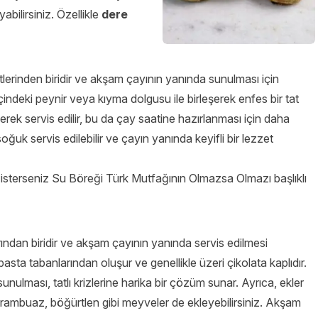
ayabilirsiniz. Özellikle
dere
tlerinden biridir ve akşam çayının yanında sunulması için
çindeki peynir veya kıyma dolgusu ile birleşerek enfes bir tat
nerek servis edilir, bu da çay saatine hazırlanması için daha
oğuk servis edilebilir ve çayın yanında keyifli bir lezzet
 isterseniz
Su Böreği Türk Mutfağının Olmazsa Olmazı
başlıklı
larından biridir ve akşam çayının yanında servis edilmesi
 pasta tabanlarından oluşur ve genellikle üzeri çikolata kaplıdır.
unulması, tatlı krizlerine harika bir çözüm sunar. Ayrıca, ekler
ek, frambuaz, böğürtlen gibi meyveler de ekleyebilirsiniz. Akşam