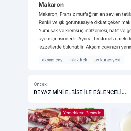
Makaron
Makaron, Fransız mutfağının en sevilen tatlıla
Renkli ve şık görüntüsüyle dikkat çeken makar
Yumuşak ve kremsi iç malzemesi, hafif ve ge
uyum içerisindedir. Ayrıca, farklı malzemelerle
lezzetlerde bulunabilir. Akşam çayınızın yan
akşam çayı
ıslak kek
un kurabiyesi
Önceki
BEYAZ MİNİ ELBİSE İLE EĞLENCELİ
ZARAFETİN İMZASI
Yemeklerin Peşinde