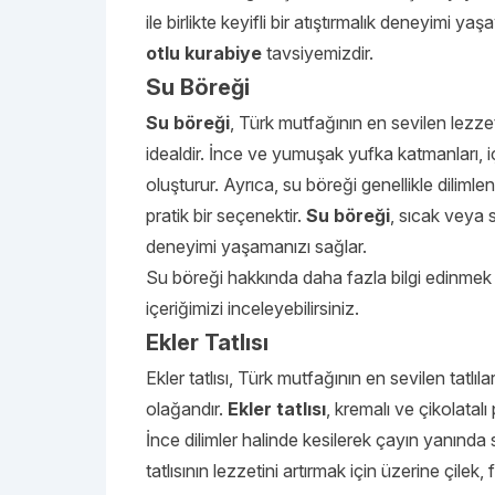
ile birlikte keyifli bir atıştırmalık deneyimi yaş
otlu kurabiye
tavsiyemizdir.
Su Böreği
Su böreği
, Türk mutfağının en sevilen lezze
idealdir. İnce ve yumuşak yufka katmanları, i
oluşturur. Ayrıca, su böreği genellikle dilimle
pratik bir seçenektir.
Su böreği
, sıcak veya s
deneyimi yaşamanızı sağlar.
Su böreği hakkında daha fazla bilgi edinmek
içeriğimizi inceleyebilirsiniz.
Ekler Tatlısı
Ekler tatlısı, Türk mutfağının en sevilen tatlı
olağandır.
Ekler tatlısı
, kremalı ve çikolatalı
İnce dilimler halinde kesilerek çayın yanında s
tatlısının lezzetini artırmak için üzerine çil