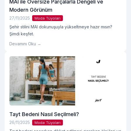
MAI ile Oversize Parçalarla Dengeli ve
Modern Görünüm
27/11/2025
Moda Tüyoları
Şehir stilini MAI dokunuşuyla yükseltmeye hazır mısın?
Şimdi keşfet.
Devamını Oku →
Tayt Bedeni Nasıl Seçilmeli?
26/11/2025
Moda Tüyoları