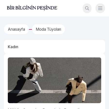
İçeriğe geç
Bir Bilginin Peşinde!
Anasayfa
Moda Tüyoları
Kadın