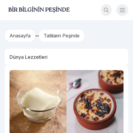
İçeriğe geç
Bir Bilginin Peşinde!
Anasayfa
Tatlıların Peşinde
Dünya Lezzetleri