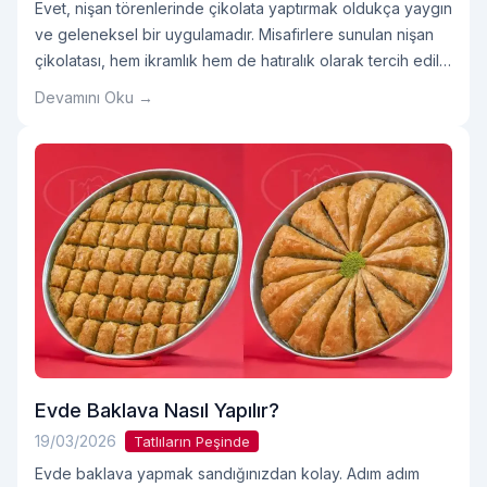
Evet, nişan törenlerinde çikolata yaptırmak oldukça yaygın
ve geleneksel bir uygulamadır. Misafirlere sunulan nişan
çikolatası, hem ikramlık hem de hatıralık olarak tercih edilir.
Özellikle özel kutulu ve tasarım ürünler, son yıllarda
Devamını Oku →
oldukça popülerdir. Nişan Çikolatasını Kim Yaptırır?
Genellikle nişan çikolatasını: Bu durum tamamen ailelerin
anlaşmasına ve geleneklere bağlı olarak değişebilir.
Sözde Çikolatayı Kim Dağıtır? SözOkumaya devam et
"Nişan Çikolatası Yaptırılır mı?"
Evde Baklava Nasıl Yapılır?
19/03/2026
Tatlıların Peşinde
Evde baklava yapmak sandığınızdan kolay. Adım adım