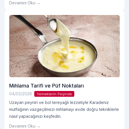
Devamını Oku →
hale getirir. Özellikle davet sofralarında tercih edilen bu
tarif, bilinen patates salatası tarifi anlayışına daha modern
ve özenli bir yorum kazandırır. Günlük öğünlerden özel
davetlereOkumaya devam et "Karamelize Soğanlı Patates
Salatası Tarifi"
Mıhlama Tarifi ve Püf Noktaları
04/03/2026
Yemeklerin Peşinde
Uzayan peyniri ve bol tereyağlı lezzetiyle Karadeniz
mutfağının vazgeçilmezi mıhlamayı evde doğru tekniklerle
nasıl yapacağınızı keşfedin.
Devamını Oku →