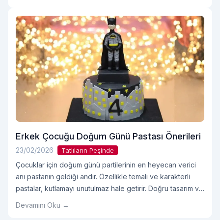
Erkek Çocuğu Doğum Günü Pastası Önerileri
23/02/2026
Tatlıların Peşinde
Çocuklar için doğum günü partilerinin en heyecan verici
anı pastanın geldiği andır. Özellikle temalı ve karakterli
pastalar, kutlamayı unutulmaz hale getirir. Doğru tasarım ve
lezzetli içerik bir araya geldiğinde, seçilen erkek çocuğu
Devamını Oku →
doğum günü pastası hem çocukların hem de ailelerin