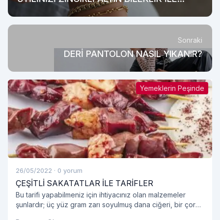
TAMAMLAYIN
Sonraki
DERİ PANTOLON NASIL YIKANIR?
Yemeklerin Peşinde
26/05/2022
·
0 yorum
ÇEŞİTLİ SAKATATLAR İLE TARİFLER
Bu tarifi yapabilmeniz için ihtiyacınız olan malzemeler
şunlardır; üç yüz gram zarı soyulmuş dana ciğeri, bir çorba
kaşığı tereyağı, birer çay kaşığı silme karabiber, pul biber,