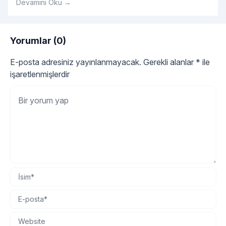
Devamını Oku →
kimyon, tuz. İlk sakatat yemek tarifimize ciğerleri küp küp
doğrayarak başlıyoruz.
Yorumlar (0)
E-posta adresiniz yayınlanmayacak.
Gerekli alanlar
*
ile
işaretlenmişlerdir