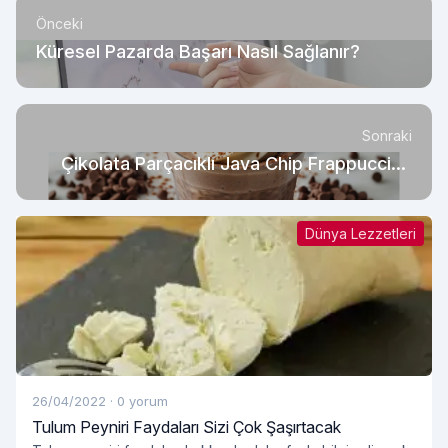
Önceki
Küresel Pazarda Başarı Nasıl Sağlanır?
Sonraki
Çikolata Parçacıklı Java Chip Frappuccino
Tarifi
Dünya Lezzetleri
26/04/2022
·
0 yorum
Tulum Peyniri Faydaları Sizi Çok Şaşırtacak