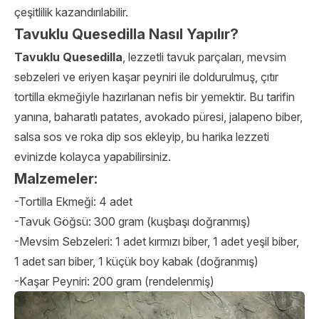
çeşitlilik kazandırılabilir.
Tavuklu Quesedilla Nasıl Yapılır?
Tavuklu Quesedilla
, lezzetli tavuk parçaları, mevsim
sebzeleri ve eriyen kaşar peyniri ile doldurulmuş, çıtır
tortilla ekmeğiyle hazırlanan nefis bir yemektir. Bu tarifin
yanına, baharatlı patates, avokado püresi, jalapeno biber,
salsa sos ve roka dip sos ekleyip, bu harika lezzeti
evinizde kolayca yapabilirsiniz.
Malzemeler:
-Tortilla Ekmeği: 4 adet
-Tavuk Göğsü: 300 gram (kuşbaşı doğranmış)
-Mevsim Sebzeleri: 1 adet kırmızı biber, 1 adet yeşil biber,
1 adet sarı biber, 1 küçük boy kabak (doğranmış)
-Kaşar Peyniri: 200 gram (rendelenmiş)