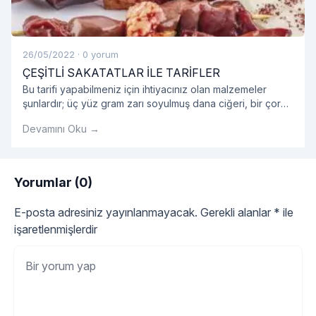
26/05/2022
·
0 yorum
ÇEŞİTLİ SAKATATLAR İLE TARİFLER
Bu tarifi yapabilmeniz için ihtiyacınız olan malzemeler
şunlardır; üç yüz gram zarı soyulmuş dana ciğeri, bir çorba
kaşığı tereyağı, birer çay kaşığı silme karabiber, pul biber,
Devamını Oku →
kimyon, tuz. İlk sakatat yemek tarifimize ciğerleri küp küp
doğrayarak başlıyoruz.
Yorumlar (0)
E-posta adresiniz yayınlanmayacak.
Gerekli alanlar
*
ile
işaretlenmişlerdir