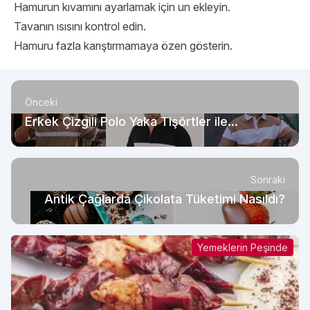
Hamurun kıvamını ayarlamak için un ekleyin.
Tavanın ısısını kontrol edin.
Hamuru fazla karıştırmamaya özen gösterin.
Önceki
Erkek Çizgili Polo Yaka Tişörtler ile
Kombinler
Sonraki
Antik Çağlarda Çikolata Tüketimi Nasıldı?
Yemeklerin Peşinde