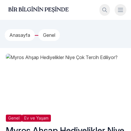
İçeriğe geç
Bir Bilginin Peşinde!
Anasayfa
Genel
Genel
Ev ve Yaşam
Myros Ahşap Hediyelikler Niye