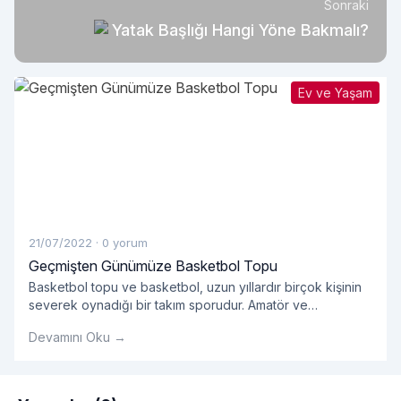
Sonraki
Yatak Başlığı Hangi Yöne Bakmalı?
Ev ve Yaşam
21/07/2022
·
0 yorum
Geçmişten Günümüze Basketbol Topu
Basketbol topu ve basketbol, ​​uzun yıllardır birçok kişinin
severek oynadığı bir takım sporudur. Amatör ve
profesyonellerin oynadığı takım sporlarında kullanılan
Devamını Oku →
basket çok önemlidir.