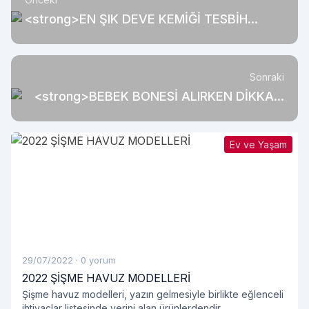
<strong>EN ŞIK DEVE KEMİĞİ TESBİH
MODELLERİ</strong><strong><br>
</strong>
Sonraki
<strong>BEBEK BONESİ ALIRKEN DİKKAT!
</strong>
Ev ve Yaşam
29/07/2022
·
0 yorum
2022 ŞİŞME HAVUZ MODELLERİ
Şişme havuz modelleri, yazın gelmesiyle birlikte eğlenceli
ihtiyaçlar listesinde yerini alan ürünlerdendir.