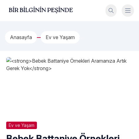
İçeriğe geç
Bir Bilginin Peşinde!
Anasayfa
Ev ve Yaşam
Ev ve Yaşam
Bebek Battaniye Örnekleri