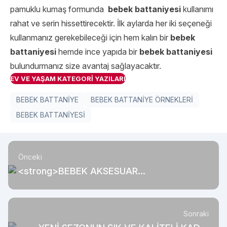
pamuklu kumaş formunda
bebek battaniyesi
kullanımı
rahat ve serin hissettirecektir. İlk aylarda her iki seçeneği
kullanmanız gerekebileceği için hem kalın bir
bebek
battaniyesi
hemde ince yapıda bir
bebek battaniyesi
bulundurmanız size avantaj sağlayacaktır.
EV VE YAŞAM KATEGORİ YAZILARI
BEBEK BATTANİYE
BEBEK BATTANİYE ÖRNEKLERİ
BEBEK BATTANİYESİ
Önceki
<strong>BEBEK AKSESUAR
MODELLERİMİZLE MODAYI VE RAHATIĞI
TERCİH EDİN!</strong>
Sonraki