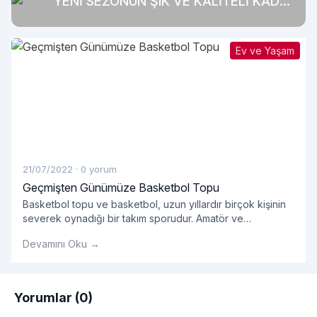
YENİ SEZONUN ŞIK VE KALİTELİ KADIN
GİYİM ÜRÜNLERİ
Ev ve Yaşam
21/07/2022
·
0 yorum
Geçmişten Günümüze Basketbol Topu
Basketbol topu ve basketbol, ​​uzun yıllardır birçok kişinin
severek oynadığı bir takım sporudur. Amatör ve
profesyonellerin oynadığı takım sporlarında kullanılan
Devamını Oku →
basket çok önemlidir.
Yorumlar (0)