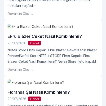
noktaları keşfedin.
Devamını Oku →
Ekru Blazer Ceket Nasıl Kombinlenir?
20/07/2026
Genel
Nefeli Store Fleto Kapaklı Ekru Blazer Ceket Kadın Blazer
RehberiNefeli StoreNEFELİ STORE Fleto Kapaklı Ekru
Blazer Ceket Nasıl Kombinlenir? Nefeli Store fleto kapaklı
ekru blazer ceketi; ofis, günlük ve davet kombinlerinden
Devamını Oku →
vücut tipi, beden, renk, ayakkabı ve bakım önerilerine
kadar keşfedin. Okuma: 18 dkKategori: Kadın Blazer
CeketRenk: Ekru Nefeli Store Fleto Kapaklı Ekru Blazer
CeketEkruOkumaya devam et "Ekru Blazer Ceket Nasıl
Floransa Şal Nasıl Kombinlenir?
Kombinlenir?"
20/07/2026
Genel
Floransa şal nasıl kombinlenir? Renk uyumu, kıyafet seçimi