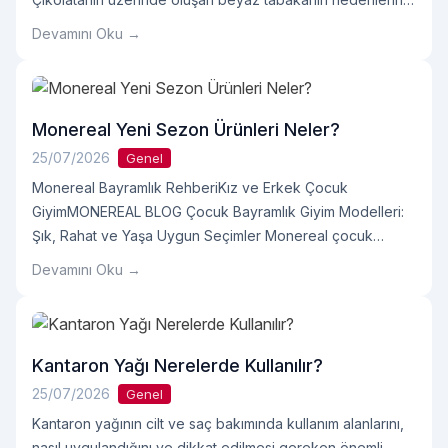
yağ ve şeker beyazlaması arasındaki farkları ve
Devamını Oku →
beyazlayan çikolatanın tüketilip tüketilemeyeceğini
keşfedin. Anasayfa › Çikolata › Çikolata Beyazlaması
Okuma: 11 dk Kategori: Çikolata Rehberi Marka: Nin
Chocolate Okumaya devam et "Çikolata
Monereal Yeni Sezon Ürünleri Neler?
Beyazlaması Neden Olur ve Tüketilir mi?"
25/07/2026
Genel
Monereal Bayramlık RehberiKız ve Erkek Çocuk
GiyimMONEREAL BLOG Çocuk Bayramlık Giyim Modelleri:
Şık, Rahat ve Yaşa Uygun Seçimler Monereal çocuk
bayramlık koleksiyonunu; kız ve erkek çocuk kombinleri,
Devamını Oku →
kumaş, beden, mevsim, kullanım rahatlığı ve bakım
kriterleriyle kapsamlı biçimde inceleyin. Anasayfa›Çocuk
Giyim›Çocuk Giyim Bayramlıklar Koleksiyon:
BayramlıklarKategori: Çocuk GiyimOdak: Şıklık ve Konfor
Kantaron Yağı Nerelerde Kullanılır?
✦ ✦ ✦ Bayram Şıklığında HareketOkumaya devam et
25/07/2026
Genel
"Monereal Yeni Sezon Ürünleri Neler?"
Kantaron yağının cilt ve saç bakımında kullanım alanlarını,
nasıl uygulandığını ve dikkat edilmesi gereken önemli