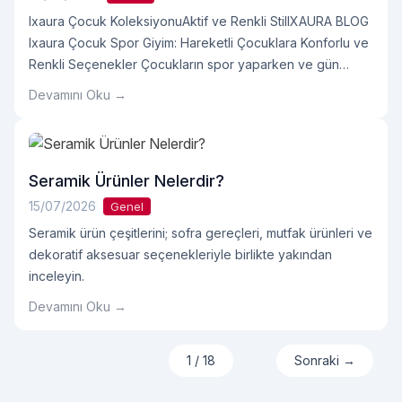
Ixaura Çocuk KoleksiyonuAktif ve Renkli StilIXAURA BLOG
Ixaura Çocuk Spor Giyim: Hareketli Çocuklara Konforlu ve
Renkli Seçenekler Çocukların spor yaparken ve gün
içinde özgürce hareket edebilmesini destekleyen Ixaura
Devamını Oku →
çocuk spor giyim koleksiyonunu; üst, alt ve takım
seçenekleriyle yakından tanıyın. Anasayfa›Çocuk Spor
Giyim Kategori: Çocuk GiyimYaş: 6–14Stil: Spor ve Aktif
Hareket Özgürlüğüne Renk KatınTenis, dans,
Seramik Ürünler Nelerdir?
oyunOkumaya devam et "Çocuk Spor Giyim Nasıl Olmalı?"
15/07/2026
Genel
Seramik ürün çeşitlerini; sofra gereçleri, mutfak ürünleri ve
dekoratif aksesuar seçenekleriyle birlikte yakından
inceleyin.
Devamını Oku →
1 / 18
Sonraki →