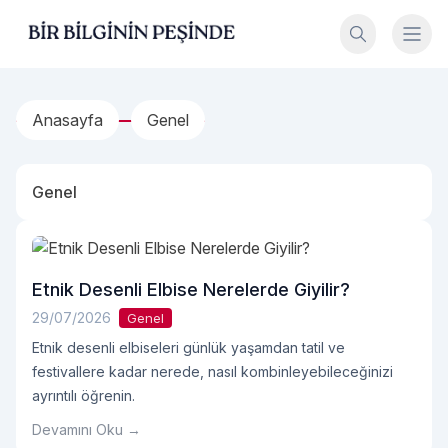
İçeriğe geç
Bir Bilginin Peşinde!
Anasayfa
Genel
Genel
Etnik Desenli Elbise Nerelerde Giyilir?
29/07/2026
Genel
Etnik desenli elbiseleri günlük yaşamdan tatil ve
festivallere kadar nerede, nasıl kombinleyebileceğinizi
ayrıntılı öğrenin.
Devamını Oku →