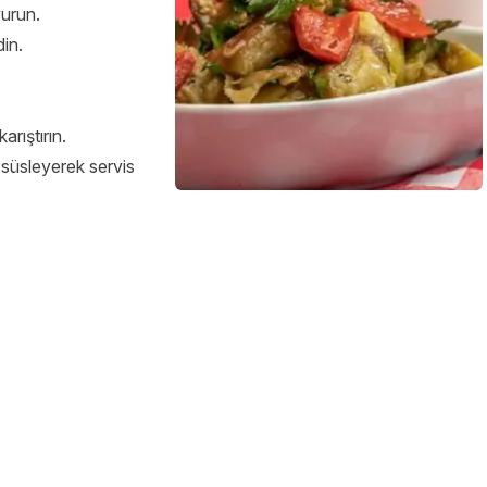
vurun.
in.
arıştırın.
 süsleyerek servis