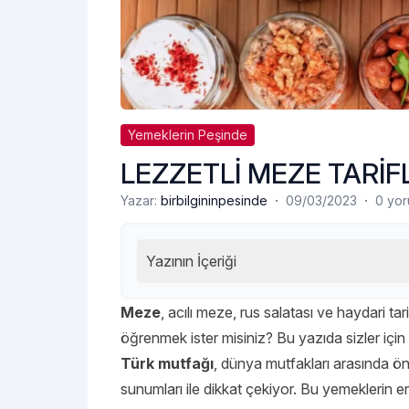
Yemeklerin Peşinde
LEZZETLİ MEZE TARİF
·
·
Yazar:
birbilgininpesinde
09/03/2023
0 yo
Yazının İçeriği
Meze
, acılı meze, rus salatası ve haydari tar
öğrenmek ister misiniz? Bu yazıda sizler için 
Türk mutfağı
, dünya mutfakları arasında öne
sunumları ile dikkat çekiyor. Bu yemeklerin e