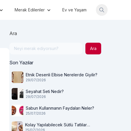
Merak Edilenler
Ev ve Yaşam
Ara
Ara
Son Yazılar
Etnik Desenli Elbise Nerelerde Giyilir?
29/07/2026
Seyahat Seti Nedir?
29/07/2026
Sabun Kullanmanın Faydaları Neler?
25/07/2026
Kolay Yapılabilecek Sütlü Tatlılar
25/07/2026
Nelerdir?