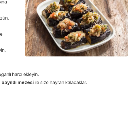
sına
üzün.
le
in.
oğanlı harcı ekleyin.
 bayıldı mezes
i
ile size hayran kalacaklar.