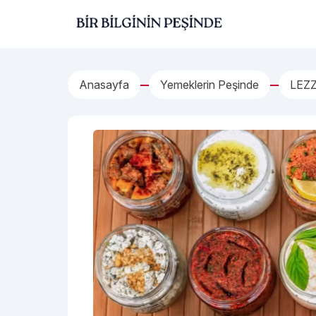
İçeriğe geç
Bir Bilginin Peşinde!
Anasayfa
Yemeklerin Peşinde
LEZZ