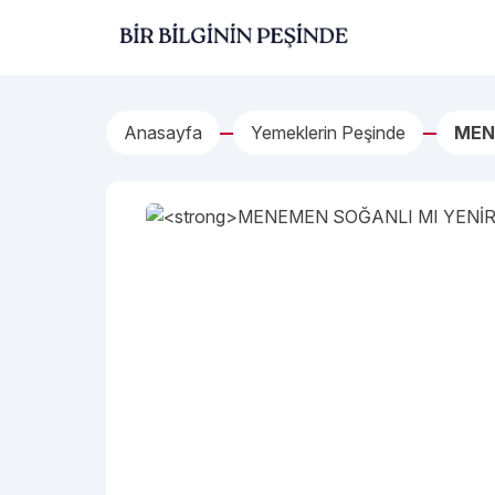
İçeriğe geç
Bir Bilginin Peşinde!
Anasayfa
Yemeklerin Peşinde
MEN