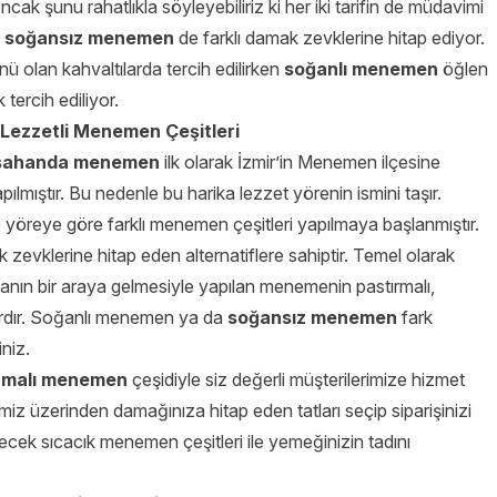
ak şunu rahatlıkla söyleyebiliriz ki her iki tarifin de müdavimi
e
soğansız menemen
de farklı damak zevklerine hitap ediyor.
olan kahvaltılarda tercih edilirken
soğanlı menemen
öğlen
tercih ediliyor.
 Lezzetli Menemen Çeşitleri
sahanda
menemen
ilk olarak İzmir’in Menemen ilçesine
pılmıştır. Bu nedenle bu harika lezzet yörenin ismini taşır.
yöreye göre farklı menemen çeşitleri yapılmaya başlanmıştır.
zevklerine hitap eden alternatiflere sahiptir. Temel olarak
anın bir araya gelmesiyle yapılan menemenin pastırmalı,
 vardır. Soğanlı menemen ya da
soğansız menemen
fark
iniz.
rmalı menemen
çeşidiyle siz değerli müşterilerimize hizmet
z üzerinden damağınıza hitap eden tatları seçip siparişinizi
ecek sıcacık menemen çeşitleri
ile yemeğinizin tadını