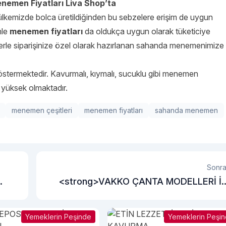
nemen Fiyatları Liva Shop’ta
kemizde bolca üretildiğinden bu sebzelere erişim de uygun
nle
menemen fiyatları
da oldukça uygun olarak tüketiciye
erle siparişinize özel olarak hazırlanan sahanda menemenimize
göstermektedir. Kavurmalı, kıymalı, sucuklu gibi menemen
 yüksek olmaktadır.
menemen çeşitleri
menemen fiyatları
sahanda menemen
Sonra
<strong>VAKKO ÇANTA MODELLERİ İ
EN TARZ SİZ OLUN</stron
Yemeklerin Peşinde
Yemeklerin Peşi