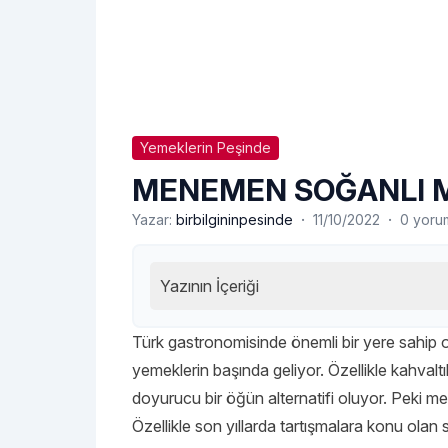
Yemeklerin Peşinde
MENEMEN SOĞANLI M
·
·
Yazar:
birbilgininpesinde
11/10/2022
0 yoru
Yazının İçeriği
Türk gastronomisinde önemli bir yere sahip 
yemeklerin başında geliyor. Özellikle kahvalt
doyurucu bir öğün alternatifi oluyor. Peki m
Özellikle son yıllarda tartışmalara konu ola