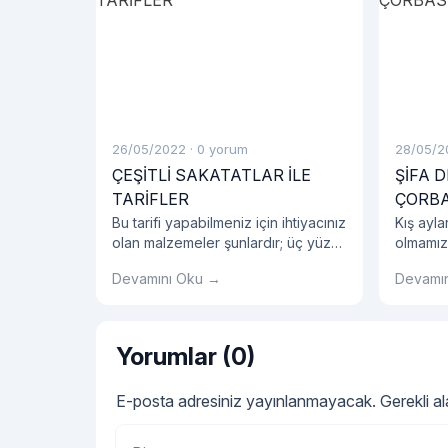
26/05/2022
·
0 yorum
28/05/2
ÇEŞİTLİ SAKATATLAR İLE
ŞİFA 
TARİFLER
ÇORBA
Bu tarifi yapabilmeniz için ihtiyacınız
Kış ayla
olan malzemeler şunlardır; üç yüz
olmamız
gram zarı soyulmuş dana ciğeri, bir
çorbası 
Devamını Oku →
Devamı
çorba kaşığı tereyağı, birer çay
çorbası
kaşığı silme karabiber, pul biber,
faydalı 
kimyon, tuz. İlk sakatat yemek
anneler 
tarifimize ciğerleri küp küp
edilmekt
Yorumlar (0)
doğrayarak başlıyoruz.
E-posta adresiniz yayınlanmayacak.
Gerekli a