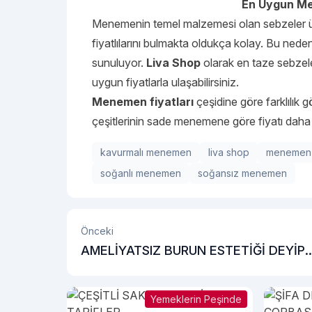
En Uygun Me
Menemenin temel malzemesi olan sebzeler ül
fiyatlılarını bulmakta oldukça kolay. Bu nede
sunuluyor.
Liva Shop
olarak en taze sebzel
uygun fiyatlarla ulaşabilirsiniz.
Menemen fiyatları
çeşidine göre farklılık 
çeşitlerinin sade menemene göre fiyatı daha
kavurmalı menemen
liva shop
menemen
soğanlı menemen
soğansız menemen
Önceki
AMELİYATSIZ BURUN ESTETİĞİ DEYİP
GEÇMEYİN!
Yemeklerin Peşinde