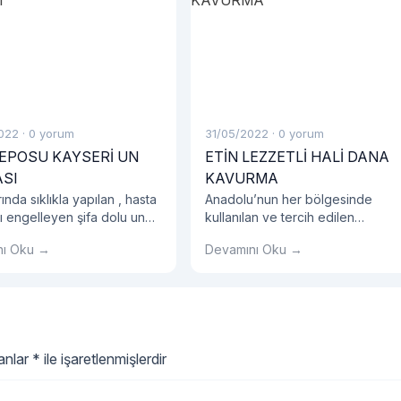
022
·
0 yorum
31/05/2022
·
0 yorum
DEPOSU KAYSERİ UN
ETİN LEZZETLİ HALİ DANA
SI
KAVURMA
rında sıklıkla yapılan , hasta
Anadolu’nun her bölgesinde
ı engelleyen şifa dolu un
kullanılan ve tercih edilen
tarifi ile karşınızdayız. Un
ürünlerden bir tanesi de dana
nı Oku →
Devamını Oku →
 bebekler için oldukça
kavurma desek yeridir. İçeriğind
olduğu için de çoğunlukla
yüksek kalitedeki protein oranı
tarafından tercih
sağlıklı ve yeterli beslenmemize
edir.
olanak tanımaktadır.
lanlar
*
ile işaretlenmişlerdir