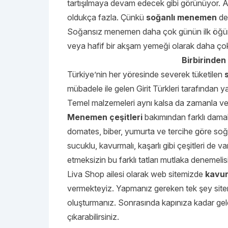
tartışılmaya devam edecek gibi görünüyor. Anc
oldukça fazla. Çünkü
soğanlı menemen
d
Soğansız menemen daha çok günün ilk öğünü 
veya hafif bir akşam yemeği olarak daha çok 
Birbirinden
Türkiye’nin her yöresinde severek tüketilen
mübadele ile gelen Girit Türkleri tarafından ya
Temel malzemeleri aynı kalsa da zamanla ve 
Menemen çeşitleri
bakımından farklı damak 
domates, biber, yumurta ve tercihe göre soğ
sucuklu, kavurmalı, kaşarlı gibi çeşitleri de
etmeksizin bu farklı tatları mutlaka denemelis
Liva Shop ailesi olarak web sitemizde
kavu
vermekteyiz. Yapmanız gereken tek şey sitemi
oluşturmanız. Sonrasında kapınıza kadar gel
çıkarabilirsiniz.