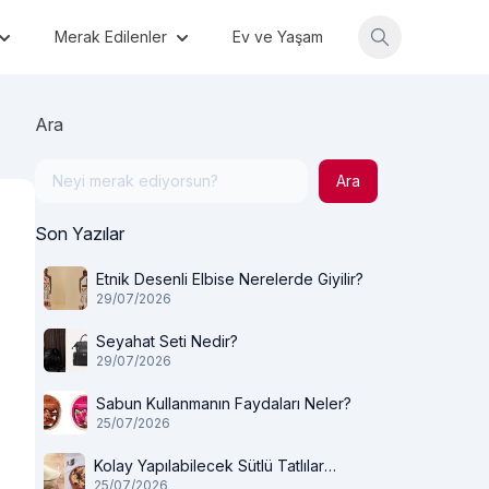
Merak Edilenler
Ev ve Yaşam
Ara
Ara
Son Yazılar
Etnik Desenli Elbise Nerelerde Giyilir?
29/07/2026
Seyahat Seti Nedir?
29/07/2026
Sabun Kullanmanın Faydaları Neler?
25/07/2026
Kolay Yapılabilecek Sütlü Tatlılar
25/07/2026
Nelerdir?