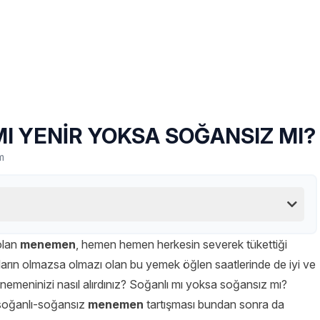
I YENİR YOKSA SOĞANSIZ MI?
m
olan
menemen
, hemen hemen herkesin severek tükettiği
ıların olmazsa olmazı olan bu yemek öğlen saatlerinde de iyi ve
enemeninizi nasıl alırdınız? Soğanlı mı yoksa soğansız mı?
n soğanlı-soğansız
menemen
tartışması bundan sonra da