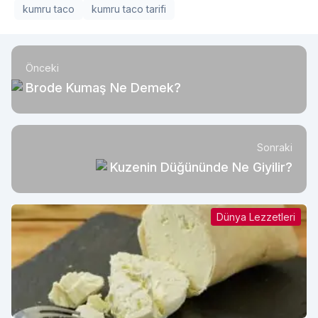
kumru taco
kumru taco tarifi
Önceki
Brode Kumaş Ne Demek?
Sonraki
Kuzenin Düğününde Ne Giyilir?
Dünya Lezzetleri