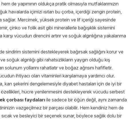
ri hem de yapımının oldukça pratik olmasıyla mutfaklarımızın
oğuk havalarda içimizi ısıtan bu çorba, içerdiği zengin protein,
 sağlar. Mercimek, yüksek protein ve lif içeriği sayesinde
, çinko ve folik asit gibi minerallerle bağışıklık sistemini
a karşı vücudun direncini artırır ve soğuk algınlığına yakalanma
de sindirim sistemini destekleyerek bağırsak sağlığını korur ve
ve soğuk algınlığı gibi rahatsızlıkların yaygın olduğu kış
solunum yollarını rahatlatır ve boğaz ağrısını hafifletir.
ücudun ihtiyacı olan vitaminleri karşılamaya yardımcı olur.
, kan şekerini dengelemesiyle diyabet hastaları için de iyi bir
özellikleri, hücre yenilenmesini destekleyerek vücudu serbest
k çorbası faydaları
ile sadece bir öğün değil, aynı zamanda
ininizin vazgeçilmez bir parçası olabilir. Hem kendiniz hem de
f, sıcak ve besleyici bir seçenek sunar, böylece sağlık dolu bir