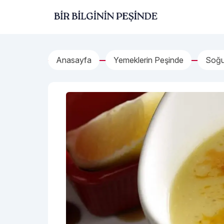
İçeriğe geç
Bir Bilginin Peşinde!
Anasayfa
Yemeklerin Peşinde
Soğuk