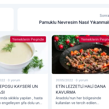
Sonra
Pamuklu Nevresim Nasıl Yıkanmal
Yemeklerin Peşinde
Yemeklerin Peşi
022
·
0 yorum
31/05/2022
·
0 yorum
DEPOSU KAYSERİ UN
ETİN LEZZETLİ HALİ DANA
SI
KAVURMA
rında sıklıkla yapılan , hasta
Anadolu’nun her bölgesinde
ı engelleyen şifa dolu un
kullanılan ve tercih edilen
tarifi ile karşınızdayız. Un
ürünlerden bir tanesi de dana