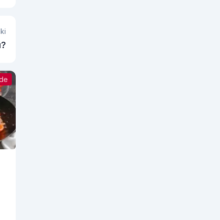
ki
ı?
nde