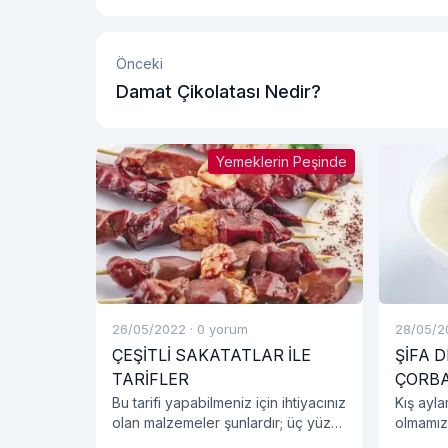
Önceki
Damat Çikolatası Nedir?
Yemeklerin Peşinde
26/05/2022
·
0 yorum
28/05/2
ÇEŞİTLİ SAKATATLAR İLE
ŞİFA 
TARİFLER
ÇORBA
Bu tarifi yapabilmeniz için ihtiyacınız
Kış ayla
olan malzemeler şunlardır; üç yüz
olmamız
gram zarı soyulmuş dana ciğeri, bir
çorbası 