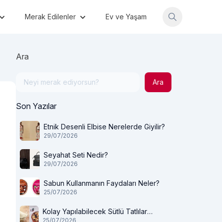
Merak Edilenler
Ev ve Yaşam
Ara
Ara
Son Yazılar
Etnik Desenli Elbise Nerelerde Giyilir?
29/07/2026
Seyahat Seti Nedir?
29/07/2026
Sabun Kullanmanın Faydaları Neler?
25/07/2026
Kolay Yapılabilecek Sütlü Tatlılar
25/07/2026
Nelerdir?