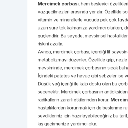
Mercimek çorbası
, hem besleyici özellikle
vazgeçilmezleri arasında yer alır. Özellikle s
vitamin ve minerallerle vücuda pek çok fayda
uzun süre tok kalmanıza yardımcı olurken, demir
güçlendirir. Bu sayede, mevsimsel hastalıklar
riskini azaltır.
Ayrıca, mercimek çorbası, içerdiği lif sayesin
metabolizmayı düzenler. Özellikle grip, nezle 
mevsiminde, mercimek çorbasının sıcak buharı 
İçindeki patates ve havuç gibi sebzeler ise v
Düşük yağ içeriği ile kalp dostu olan bu çorba
seçenektir. Mercimek çorbasının antioksidan 
radikallerin zararlı etkilerinden korur.
Mercime
hastalıklardan korunmak için de beslenme rut
sevdikleriniz için hazırlayabileceğiniz bu tari
kış geçirmenize yardımcı olur.