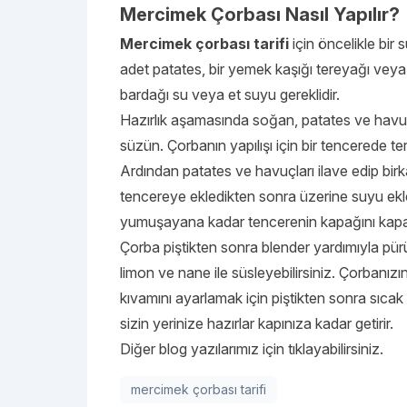
Mercimek Çorbası Nasıl Yapılır?
Mercimek çorbası tarifi
için öncelikle bir 
adet patates, bir yemek kaşığı tereyağı veya sı
bardağı su veya et suyu gereklidir.
Hazırlık aşamasında soğan, patates ve havu
süzün. Çorbanın yapılışı için bir tencerede t
Ardından patates ve havuçları ilave edip b
tencereye ekledikten sonra üzerine suyu ekley
yumuşayana kadar tencerenin kapağını kapalı
Çorba piştikten sonra blender yardımıyla pür
limon ve nane ile süsleyebilirsiniz. Çorbanızın
kıvamını ayarlamak için piştikten sonra sıca
sizin yerinize hazırlar kapınıza kadar getirir.
Diğer blog yazılarımız için tıklayabilirsiniz.
mercimek çorbası tarifi