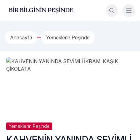
İçeriğe geç
Bir Bilginin Peşinde!
Anasayfa
Yemeklerin Peşinde
Yemeklerin Peşinde
KAHVENİN YANINDA SEVİMLİ