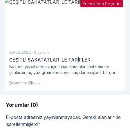
Yemeklerin Peşinde
26/05/2022
·
0 yorum
ÇEŞİTLİ SAKATATLAR İLE TARİFLER
Bu tarifi yapabilmeniz için ihtiyacınız olan malzemeler
şunlardır; üç yüz gram zarı soyulmuş dana ciğeri, bir çorba
kaşığı tereyağı, birer çay kaşığı silme karabiber, pul biber,
Devamını Oku →
kimyon, tuz. İlk sakatat yemek tarifimize ciğerleri küp küp
doğrayarak başlıyoruz.
Yorumlar (0)
E-posta adresiniz yayınlanmayacak.
Gerekli alanlar
*
ile
işaretlenmişlerdir