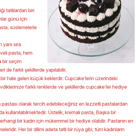
i tatlılardan biri
nlar günü için
asta, süslemelerle
n yanı sıra
yveli pasta, hem
 bir seçim
 de farklı şekillerde yapılabilir.
ir hale gelen küçük keklerdir. Cupcake’lerin üzerindeki
evdiklerinize farklı renklerde ve şekillerde cupcake’ler hediye
ü pastası olarak tercih edebileceğiniz en lezzetli pastalardan
a kullanılabilmektedir. Üstelik, kremalı pasta, Başka bir
herhangi bir kadın için mükemmel bir hediye olabilir. Pastanın en
leridir. Her bir dilimi adeta tatlı bir rüya gibi, tüm kadınların