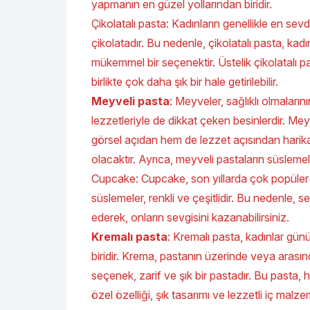
yapmanın en güzel yollarından biridir.
Çikolatalı pasta: Kadınların genellikle en sevdiğ
çikolatadır. Bu nedenle, çikolatalı pasta, kadı
mükemmel bir seçenektir. Üstelik çikolatalı p
birlikte çok daha şık bir hale getirilebilir.
Meyveli pasta
: Meyveler, sağlıklı olmalarını
lezzetleriyle de dikkat çeken besinlerdir. Me
görsel açıdan hem de lezzet açısından harika
olacaktır. Ayrıca, meyveli pastaların süslemeleri
Cupcake: Cupcake, son yıllarda çok popüler b
süslemeler, renkli ve çeşitlidir. Bu nedenle, s
ederek, onların sevgisini kazanabilirsiniz.
Kremalı pasta
: Kremalı pasta, kadınlar gün
biridir. Krema, pastanın üzerinde veya arasınd
seçenek, zarif ve şık bir pastadır. Bu pasta, 
özel özelliği, şık tasarımı ve lezzetli iç malzeme