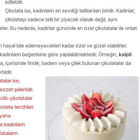
edilebilir.
Çikolata ise, kadınların en sevdiği tatlılardan biridir. Kadınlar,
çikolatayı sadece tatlı bir yiyecek olarak değil, aynı
er. Bu nedenle, kadınlar gününde en özel çikolatalar ile onları
ın hayal bile edemeyecekleri kadar özel ve güzel olabilirler.
ri, kadınların beğenisine göre yapılabilmektedir. Örneğin,
kalpli
ca, içerisinde fındık, badem veya çilek bulunan çikolatalar da
tadır.
talar ise,
ezzet şölenidir.
sütlü çikolatalar
kolata tercihleri
 yana
e kadınların
lataların