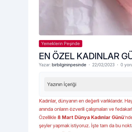
Yemeklerin Peşinde
EN ÖZEL KADINLAR GÜ
·
·
Yazar:
birbilgininpesinde
22/02/2023
0 yor
Yazının İçeriği
Kadınlar, dünyanın en değerli varlıklarıdır. Ha
anında onların özverili çalışmaları ve fedakarlı
Özellikle
8 Mart Dünya Kadınlar Günü
‘nd
şeyler yapmak istiyoruz. İşte tam da bu nokt