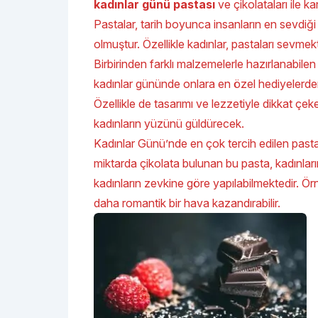
kadınlar günü pastası
ve çikolataları ile ka
Pastalar, tarih boyunca insanların en sevdiği t
olmuştur. Özellikle kadınlar, pastaları sevmekt
Birbirinden farklı malzemelerle hazırlanabilen
kadınlar gününde onlara en özel hediyelerden 
Özellikle de tasarımı ve lezzetiyle dikkat çek
kadınların yüzünü güldürecek.
Kadınlar Günü’nde en çok tercih edilen pasta
miktarda çikolata bulunan bu pasta, kadınların
kadınların zevkine göre yapılabilmektedir. Örne
daha romantik bir hava kazandırabilir.