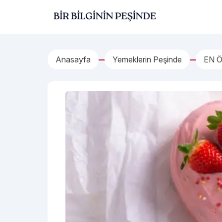
İçeriğe geç
Bir Bilginin Peşinde!
Anasayfa
Yemeklerin Peşinde
EN 