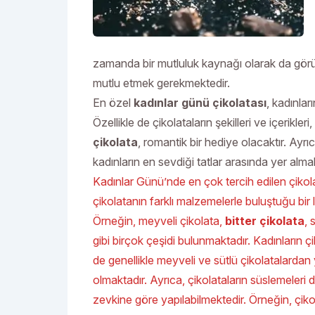
zamanda bir mutluluk kaynağı olarak da görürl
mutlu etmek gerekmektedir.
En özel
kadınlar günü çikolatası
, kadınlar
Özellikle de çikolataların şekilleri ve içerikle
çikolata
, romantik bir hediye olacaktır. Ayrı
kadınların en sevdiği tatlar arasında yer almak
Kadınlar Günü’nde en çok tercih edilen çikola
çikolatanın farklı malzemelerle buluştuğu bir l
Örneğin, meyveli çikolata,
bitter çikolata
, 
gibi birçok çeşidi bulunmaktadır. Kadınların çi
de genellikle meyveli ve sütlü çikolatalardan
olmaktadır. Ayrıca, çikolataların süslemeleri d
zevkine göre yapılabilmektedir. Örneğin, çiko