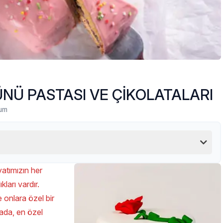
NÜ PASTASI VE ÇİKOLATALARI
um
yatımızın her
kları vardır.
e onlara özel bir
ada, en özel