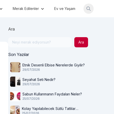
Merak Edilenler
Ev ve Yaşam
Ara
Ara
Son Yazılar
Etnik Desenli Elbise Nerelerde Giyilir?
29/07/2026
Seyahat Seti Nedir?
29/07/2026
Sabun Kullanmanın Faydaları Neler?
25/07/2026
Kolay Yapılabilecek Sütlü Tatlılar
25/07/2026
Nelerdir?