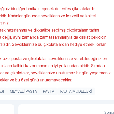
iniz bir diğer harika seçenek de enfes çikolatalardır.
ridir. Kadınlar gününde sevdiklerinize lezzetli ve kaliteli
siniz.
arak hazırlanmış ve dikkatlice seçilmiş çikolataların tadını
la değil, aynı zamanda zarif tasarımlarıyla da dikkat çekicidir.
ersizdir. Sevdiklerinize bu çikolatalardan hediye etmek, onları
 özel pasta ve çikolatalar, sevdiklerinize verebileceğiniz en
adınların kalbini kazanmanın en iyi yollarından biridir. Sıradan
talar ve çikolatalar, sevdiklerinize unutulmaz bir gün yaşatmanızı
cekler ve bu özel günü unutamayacaklar.
SI
MEYVELİ PASTA
PASTA
PASTA MODELLERİ
Sonra