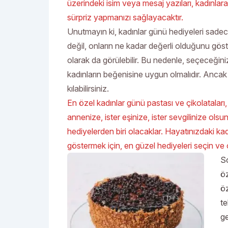
üzerindeki isim veya mesaj yazıları, kadınlara
sürpriz yapmanızı sağlayacaktır.
Unutmayın ki, kadınlar günü hediyeleri sadec
değil, onların ne kadar değerli olduğunu gös
olarak da görülebilir. Bu nedenle, seçeceğini
kadınların beğenisine uygun olmalıdır. Ancak 
kılabilirsiniz.
En özel kadınlar günü pastası ve çikolataları
annenize, ister eşinize, ister sevgilinize ol
hediyelerden biri olacaklar. Hayatınızdaki kad
göstermek için, en güzel hediyeleri seçin ve 
So
öz
öz
te
ge