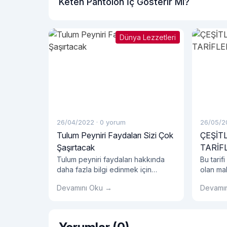
Keten Pantolon İç Gösterir Mi?
Dünya Lezzetleri
26/04/2022
·
0 yorum
26/05/2
Tulum Peyniri Faydaları Sizi Çok
ÇEŞİT
Şaşırtacak
TARİF
Tulum peyniri faydaları hakkında
Bu tarif
daha fazla bilgi edinmek için
olan mal
hemen tıklayın!
gram zar
Devamını Oku →
Devamı
çorba ka
kaşığı s
kimyon, 
tarifimi