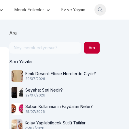
Merak Edilenler
Ev ve Yaşam
Ara
Ara
Son Yazılar
Etnik Desenli Elbise Nerelerde Giyilir?
29/07/2026
Seyahat Seti Nedir?
29/07/2026
Sabun Kullanmanın Faydaları Neler?
25/07/2026
Kolay Yapılabilecek Sütlü Tatlılar
25/07/2026
Nelerdir?