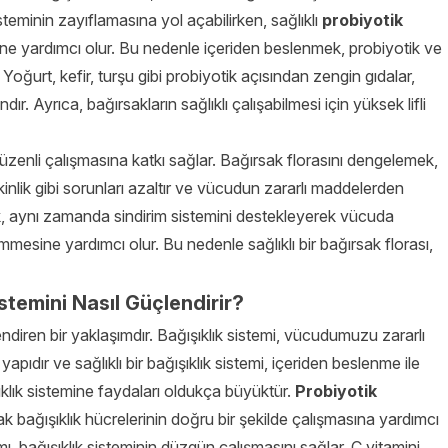
isteminin zayıflamasına yol açabilirken, sağlıklı
probiyotik
sine yardımcı olur. Bu nedenle içeriden beslenmek, probiyotik ve
 Yoğurt, kefir, turşu gibi probiyotik açısından zengin gıdalar,
ır. Ayrıca, bağırsakların sağlıklı çalışabilmesi için yüksek lifli
üzenli çalışmasına katkı sağlar. Bağırsak florasını dengelemek,
kinlik gibi sorunları azaltır ve vücudun zararlı maddelerden
k, aynı zamanda sindirim sistemini destekleyerek vücuda
emmesine yardımcı olur. Bu nedenle sağlıklı bir bağırsak florası,
stemini Nasıl Güçlendirir?
ndiren bir yaklaşımdır. Bağışıklık sistemi, vücudumuzu zararlı
pıdır ve sağlıklı bir bağışıklık sistemi, içeriden beslenme ile
şıklık sistemine faydaları oldukça büyüktür.
Probiyotik
arak bağışıklık hücrelerinin doğru bir şekilde çalışmasına yardımcı
ımı, bağışıklık sisteminin düzgün çalışmasını sağlar. C vitamini,