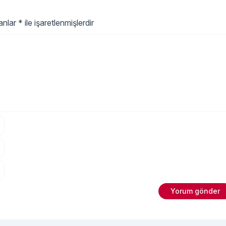
rak başlıyoruz.
lanlar
*
ile işaretlenmişlerdir