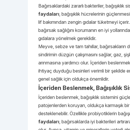
Bağırsaklardaki zararlı bakteriler, bağışıklık s
faydaları
, bağışıklık hücrelerinin güçlenme
lif bakımından zengin gıdalar tüketmeyi içerir.
bağırsak sağlığını korumanın en iyi yollarındand
gıdalara yönelmek gereklidir.
Meyve, sebze ve tam tahıllar, bağırsakların d
sindirimin düzgün çalışmasını sağlar, gaz, şiş
arınmasına yardımcı olur. İçeriden beslenme
ihtiyaç duyduğu besinleri verimli bir şekilde 
genel sağlık için oldukça önemlidir.
İçeriden Beslenmek, Bağışıklık Si
İçeriden beslenmek, bağışıklık sistemini güçle
patojenlerden koruyan, oldukça karmaşık bir ya
desteklenebilir. Özellikle probiyotiklerin bağı
faydaları
, bağırsaklarda iyi bakterileri artır
olur. Ayrıca, vitamin ve minerallerin yeterli al