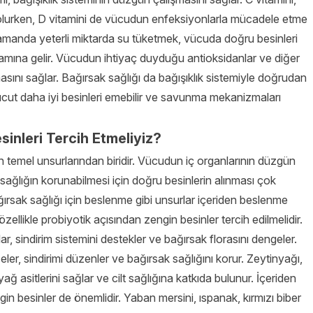
 olurken, D vitamini de vücudun enfeksiyonlarla mücadele etme
 zamanda yeterli miktarda su tüketmek, vücuda doğru besinleri
amına gelir. Vücudun ihtiyaç duyduğu antioksidanlar ve diğer
masını sağlar. Bağırsak sağlığı da bağışıklık sistemiyle doğrudan
a, vücut daha iyi besinleri emebilir ve savunma mekanizmaları
sinleri Tercih Etmeliyiz?
ın temel unsurlarından biridir. Vücudun iç organlarının düzgün
ış sağlığın korunabilmesi için doğru besinlerin alınması çok
ğırsak sağlığı için beslenme gibi unsurlar içeriden beslenme
, özellikle probiyotik açısından zengin besinler tercih edilmelidir.
lar, sindirim sistemini destekler ve bağırsak florasını dengeler.
er, sindirimi düzenler ve bağırsak sağlığını korur. Zeytinyağı,
ağ asitlerini sağlar ve cilt sağlığına katkıda bulunur. İçeriden
n besinler de önemlidir. Yaban mersini, ıspanak, kırmızı biber