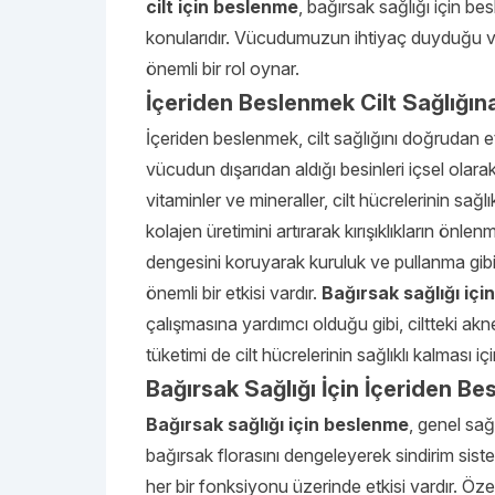
cilt için beslenme
, bağırsak sağlığı için be
konularıdır. Vücudumuzun ihtiyaç duyduğu vit
önemli bir rol oynar.
İçeriden Beslenmek Cilt Sağlığın
İçeriden beslenmek, cilt sağlığını doğrudan et
vücudun dışarıdan aldığı besinleri içsel olarak
vitaminler ve mineraller, cilt hücrelerinin sağlı
kolajen üretimini artırarak kırışıklıkların önl
dengesini koruyarak kuruluk ve pullanma gibi s
önemli bir etkisi vardır.
Bağırsak sağlığı iç
çalışmasına yardımcı olduğu gibi, ciltteki akne
tüketimi de cilt hücrelerinin sağlıklı kalması içi
Bağırsak Sağlığı İçin İçeriden B
Bağırsak sağlığı için beslenme
, genel sağ
bağırsak florasını dengeleyerek sindirim sis
her bir fonksiyonu üzerinde etkisi vardır. Özelli