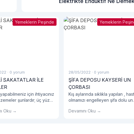
Elektrikte Endüktif Ne Deme
Yemeklerin Peşinde
Yemeklerin Peşi
022
·
0 yorum
28/05/2022
·
0 yorum
Lİ SAKATATLAR İLE
ŞİFA DEPOSU KAYSERİ UN
LER
ÇORBASI
i yapabilmeniz için ihtiyacınız
Kış aylarında sıklıkla yapılan , has
zemeler şunlardır; üç yüz
olmamızı engelleyen şifa dolu un
ı soyulmuş dana ciğeri, bir
çorbası tarifi ile karşınızdayız. Un
nı Oku →
Devamını Oku →
şığı tereyağı, birer çay
çorbası bebekler için oldukça
ilme karabiber, pul biber,
faydalı olduğu için de çoğunlukla
tuz. İlk sakatat yemek
anneler tarafından tercih
ze ciğerleri küp küp
edilmektedir.