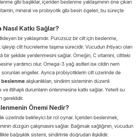
slenme gibi başlıklar, içeriden beslenme yaklaşımının öne çıkan
amin, mineral ve probiyotik gibi besin ögeleri, bu süreçte
a Nasıl Katkı Sağlar?
kileyen bir yaklaşımdır. Pürüzsüz bir cilt için beslenme,
 işleyip cilt hücrelerine taşıma sürecidir. Vücudun ihtiyacı olan
klı bir şekilde yenilenmesini sağlar. Örneğin, C vitamini, ciltteki
enmesine yardımcı olur. Omega-3 yağ asitleri ise cildin nem
orunları engeller. Ayrıca probiyotiklerin cilt üzerinde de
in beslenme
alışkanlıkları, sindirim sisteminin düzenli
 ve iltihaplı durumların önlenmesine katkı sağlar. Yeterli su
n gereklidir.
eslenmenin Önemi Nedir?
lık üzerinde belirleyici bir rol oynar. İçeriden beslenmek,
teminin düzgün çalışmasını sağlar. Bağırsak sağlığının, vücudun
kle bağışıklık sistemi, sindirimle doğrudan ilişkilidir.