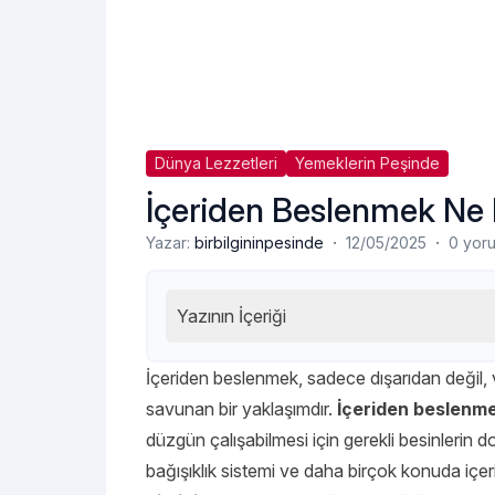
Dünya Lezzetleri
Yemeklerin Peşinde
İçeriden Beslenmek Ne
·
·
Yazar:
birbilgininpesinde
12/05/2025
0 yor
Yazının İçeriği
İçeriden beslenmek, sadece dışarıdan değil,
savunan bir yaklaşımdır.
İçeriden beslenm
düzgün çalışabilmesi için gerekli besinlerin doğ
bağışıklık sistemi ve daha birçok konuda içe