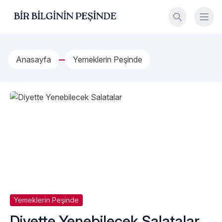
İçeriğe geç
Bir Bilginin Peşinde!
Anasayfa
Yemeklerin Peşinde
Yemeklerin Peşinde
Diyette Yenebilecek Salatalar