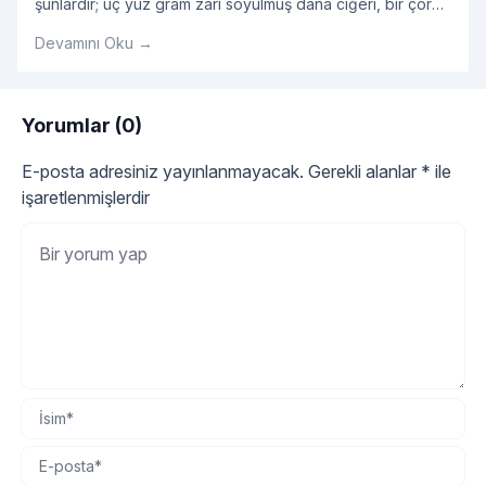
şunlardır; üç yüz gram zarı soyulmuş dana ciğeri, bir çorba
kaşığı tereyağı, birer çay kaşığı silme karabiber, pul biber,
Devamını Oku →
kimyon, tuz. İlk sakatat yemek tarifimize ciğerleri küp küp
doğrayarak başlıyoruz.
Yorumlar (0)
E-posta adresiniz yayınlanmayacak.
Gerekli alanlar
*
ile
işaretlenmişlerdir