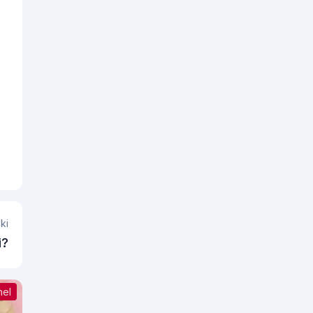
ki
i?
nel