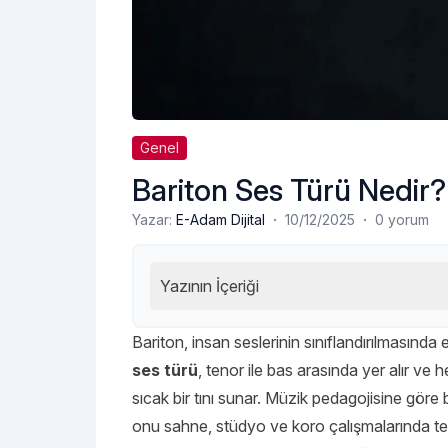
Genel
Bariton Ses Türü Nedir? 
·
·
Yazar:
E-Adam Dijital
10/12/2025
0 yorum
Yazının İçeriği
Bariton, insan seslerinin sınıflandırılmasında 
ses türü
, tenor ile bas arasında yer alır 
sıcak bir tını sunar. Müzik pedagojisine göre 
onu sahne, stüdyo ve koro çalışmalarında terci