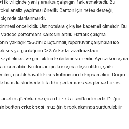
lk yıl içinde yanlış aralıkta çalıştığını fark etmektedir. Bu
kal analiz yapılması önerilir. Bariton için nefes desteği,
biçimde planlanmalıdır.
rilmesi önceliklidir. Üst notalara çıkış ise kademeli olmalıdır. Bu
vadede performans kalitesini artırır. Haftalık çalışma
nin yaklaşık %60’ını oluşturmalı, repertuvar çalışmaları ise
olarak ses yorgunluğunu %25’e kadar azaltmaktadır.
 kayıt alması ve geri bildirimle ilerlemesi önerilir. Ayrıca konuşma
da olunmalıdır. Baritonlar için konuşma alışkanlıkları, şarkı
ğitim, günlük hayattaki ses kullanımını da kapsamalıdır. Doğru
de hem de stüdyoda tutarlı bir performans sergiler ve bu ses
e anlatım gücüyle öne çıkan bir vokal sınıflandırmadır. Doğru
mle bariton
erkek sesi
, müziğin birçok alanında sürdürülebilir