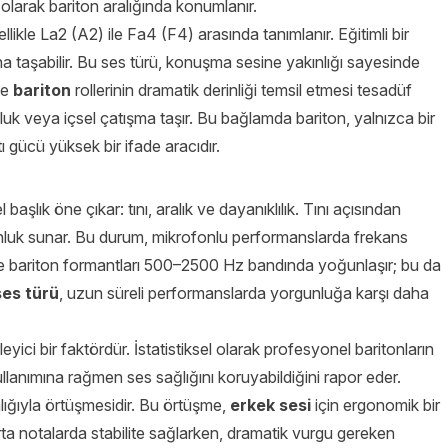
olarak bariton aralığında konumlanır.
likle La2 (A2) ile Fa4 (F4) arasında tanımlanır. Eğitimli bir
şına taşabilir. Bu ses türü, konuşma sesine yakınlığı sayesinde
de
bariton
rollerinin dramatik derinliği temsil etmesi tesadüf
nluk veya içsel çatışma taşır. Bu bağlamda bariton, yalnızca bir
ı gücü yüksek bir ifade aracıdır.
başlık öne çıkar: tını, aralık ve dayanıklılık. Tını açısından
gunluk sunar. Bu durum, mikrofonlu performanslarda frekans
göre bariton formantları 500–2500 Hz bandında yoğunlaşır; bu da
ses türü
, uzun süreli performanslarda yorgunluğa karşı daha
leyici bir faktördür. İstatistiksel olarak profesyonel baritonların
llanımına rağmen ses sağlığını koruyabildiğini rapor eder.
ığıyla örtüşmesidir. Bu örtüşme,
erkek sesi
için ergonomik bir
orta notalarda stabilite sağlarken, dramatik vurgu gereken