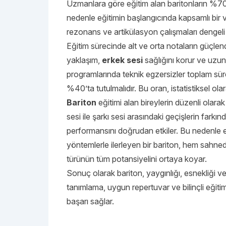
Uzmanlara göre eğitim alan baritonların %70’i i
nedenle eğitimin başlangıcında kapsamlı bir vo
rezonans ve artikülasyon çalışmaları dengeli 
Eğitim sürecinde alt ve orta notaların güçlendi
yaklaşım,
erkek sesi
sağlığını korur ve uzun 
programlarında teknik egzersizler toplam süre
%40’ta tutulmalıdır. Bu oran, istatistiksel 
Bariton
eğitimi alan bireylerin düzenli olarak
sesi ile şarkı sesi arasındaki geçişlerin farkın
performansını doğrudan etkiler. Bu nedenle e
yöntemlerle ilerleyen bir bariton, hem sahne
türünün tüm potansiyelini ortaya koyar.
Sonuç olarak bariton, yaygınlığı, esnekliği v
tanımlama, uygun repertuvar ve bilinçli eğiti
başarı sağlar.