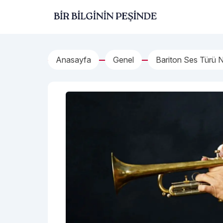
İçeriğe geç
Bir Bilginin Peşinde!
Anasayfa
Genel
Bariton Ses Türü Ne