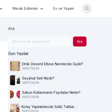
Merak Edilenler
Ev ve Yaşam
Ara
Ara
Son Yazılar
Etnik Desenli Elbise Nerelerde Giyilir?
29/07/2026
Seyahat Seti Nedir?
29/07/2026
Sabun Kullanmanın Faydaları Neler?
25/07/2026
Kolay Yapılabilecek Sütlü Tatlılar
25/07/2026
Nelerdir?