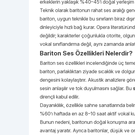
erkeklerin yaklaşık %40–45’i doğal yerleşim 
Teknik olarak baritonun rahat ses aralığı genel
bariton, uygun teknikle bu sınırların biraz dı
dinleyiciyle hızlı bağ kurar. Opera literatürün
değildir; karakterler çoğunlukla otorite, olgu
vokal sınıflandırma değil, aynı zamanda anlat
Bariton Ses Özellikleri Nelerdir?
Bariton ses özellikleri incelendiğinde üç temel 
bariton, parlaklıktan ziyade sıcaklık ve dol
dengesini kolaylaştırır. Akustik analizlere 
sesin anlaşılır ve tok duyulmasını sağlar. Bu
dirençli kabul edilir.
Dayanıklılık, özellikle sahne sanatlarında belir
%60’ı haftada en az 8–10 saat aktif vokal ku
Bunun nedeni, baritonun doğal konuşma aral
avantaj yaratır. Ayrıca baritonlar, düşük ve 