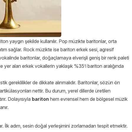
on yaygın şekilde kullanılır. Pop müzikte baritonlar, orta
tım sağlar. Rock müzikte ise bariton erkek sesi, agresif
okalinde baritonlar, doğaçlamaya elverişli geniş bir renk paleti
rde yer alan erkek vokallerin yaklaşık %35’i bariton aralığında
istik gereklilikler de dikkate alınmalıdır. Baritonlar, sözün ön
tikülasyonları nettir. Bu durum, yerel dillerde üretilen
rır. Dolayısıyla
bariton
hem evrensel hem de bölgesel müzik
anır.
r. İlk adım, sesin doğal yerleşimini zorlamadan tespit etmektir.