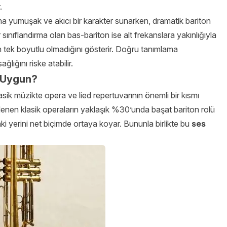
.
 daha yumuşak ve akıcı bir karakter sunarken, dramatik bariton
 sınıflandırma olan bas-bariton ise alt frekanslara yakınlığıyla
nın tek boyutlu olmadığını gösterir. Doğru tanımlama
lığını riske atabilir.
e Uygun?
lasik müzikte opera ve lied repertuvarının önemli bir kısmı
nelenen klasik operaların yaklaşık %30’unda başat bariton rolü
ki yerini net biçimde ortaya koyar. Bununla birlikte bu
ses