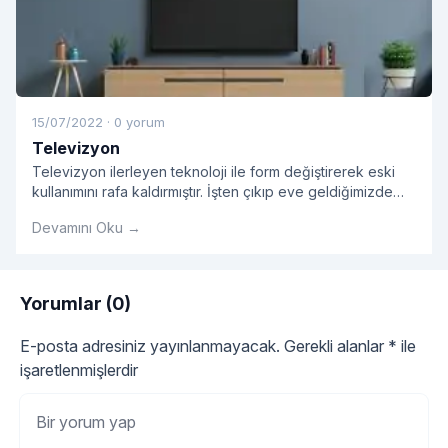
15/07/2022
·
0 yorum
Televizyon
Televizyon ilerleyen teknoloji ile form değiştirerek eski
kullanımını rafa kaldırmıştır. İşten çıkıp eve geldiğimizde
bizi en çok rahatlatan koltuğumuza oturup televizyon
Devamını Oku →
keyfi sürmektir.
Yorumlar (0)
E-posta adresiniz yayınlanmayacak.
Gerekli alanlar
*
ile
işaretlenmişlerdir