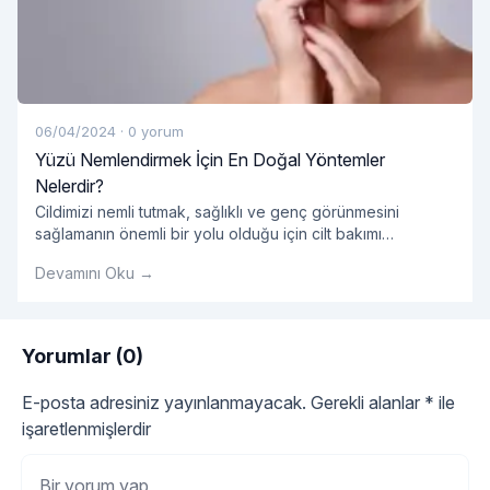
06/04/2024
·
0 yorum
Yüzü Nemlendirmek İçin En Doğal Yöntemler
Nelerdir?
Cildimizi nemli tutmak, sağlıklı ve genç görünmesini
sağlamanın önemli bir yolu olduğu için cilt bakımı
rutinimizin önemli bir parçası olmalıdır. Ancak, pek çok
Devamını Oku →
pazarlanan kozmetik ürün kimyasal içeriklerle dolu olabilir
ve cildimize zarar verebilir. Neyse ki, yüzümüzü
nemlendirmek için doğal ve etkili yöntemler de mevcuttur.
Peki, yüzü nemlendirmek için en doğal yöntemler
Yorumlar (0)
"Yüzü Nemlendirmek İçin
nelerdir? Su İçmek:
Okumaya devam et
E-posta adresiniz yayınlanmayacak.
Gerekli alanlar
*
ile
işaretlenmişlerdir