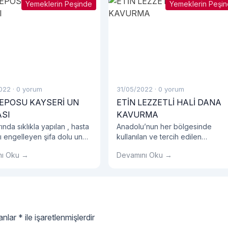
Yemeklerin Peşinde
Yemeklerin Peşi
022
·
0 yorum
31/05/2022
·
0 yorum
DEPOSU KAYSERİ UN
ETİN LEZZETLİ HALİ DANA
SI
KAVURMA
rında sıklıkla yapılan , hasta
Anadolu’nun her bölgesinde
ı engelleyen şifa dolu un
kullanılan ve tercih edilen
tarifi ile karşınızdayız. Un
ürünlerden bir tanesi de dana
nı Oku →
Devamını Oku →
 bebekler için oldukça
kavurma desek yeridir. İçeriğind
olduğu için de çoğunlukla
yüksek kalitedeki protein oranı
tarafından tercih
sağlıklı ve yeterli beslenmemize
edir.
olanak tanımaktadır.
lanlar
*
ile işaretlenmişlerdir