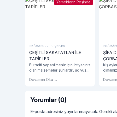
Yemeklerin Peşinde
26/05/2022
·
0 yorum
28/05/2
ÇEŞİTLİ SAKATATLAR İLE
ŞİFA 
TARİFLER
ÇORBA
Bu tarifi yapabilmeniz için ihtiyacınız
Kış ayla
olan malzemeler şunlardır; üç yüz
olmamız
gram zarı soyulmuş dana ciğeri, bir
çorbası 
Devamını Oku →
Devamı
çorba kaşığı tereyağı, birer çay
çorbası
kaşığı silme karabiber, pul biber,
faydalı 
kimyon, tuz. İlk sakatat yemek
anneler 
tarifimize ciğerleri küp küp
edilmekt
Yorumlar (0)
doğrayarak başlıyoruz.
E-posta adresiniz yayınlanmayacak.
Gerekli a