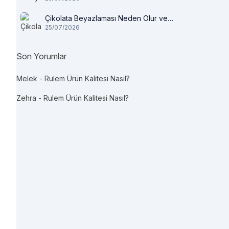
Çikolata Beyazlaması Neden Olur ve
25/07/2026
Tüketilir mi?
Son Yorumlar
Melek
-
Rulem Ürün Kalitesi Nasıl?
Zehra
-
Rulem Ürün Kalitesi Nasıl?