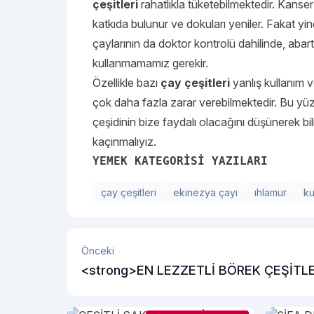
çeşitleri
rahatlıkla tüketebilmektedir. Kanse
katkıda bulunur ve dokuları yeniler. Fakat yin
çaylarının da doktor kontrolü dahilinde, aba
kullanmamamız gerekir.
Özellikle bazı
çay çeşitleri
yanlış kullanım v
çok daha fazla zarar verebilmektedir. Bu yüz
çeşidinin bize faydalı olacağını düşünerek bi
kaçınmalıyız.
YEMEK KATEGORİSİ YAZILARI
çay çeşitleri
ekinezya çayı
ıhlamur
ku
Önceki
<strong>EN LEZZETLİ BÖREK ÇEŞİTLE
NELERDİR?</strong>