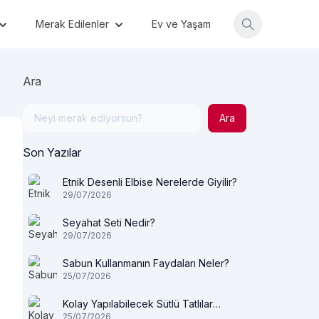
Merak Edilenler
Ev ve Yaşam
Ara
Ara
Son Yazılar
Etnik Desenli Elbise Nerelerde Giyilir?
29/07/2026
Seyahat Seti Nedir?
29/07/2026
Sabun Kullanmanın Faydaları Neler?
25/07/2026
Kolay Yapılabilecek Sütlü Tatlılar
25/07/2026
Nelerdir?