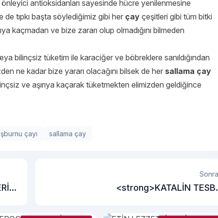
r önleyici antioksidanları sayesinde hücre yenilenmesine
e de tıpkı başta söylediğimiz gibi her
çay
çeşitleri gibi tüm bitki
rtıya kaçmadan ve bize zararı olup olmadığını bilmeden
eya bilinçsiz tüketim ile karaciğer ve böbreklere sanıldığından
den ne kadar bize yararı olacağını bilsek de her
sallama çay
linçsiz ve aşırıya kaçarak tüketmekten elimizden geldiğince
şburnu çayı
sallama çay
Sonra
Rİ
<strong>KATALİN TESB
MODELLERİ</strong><strong><b
</stron