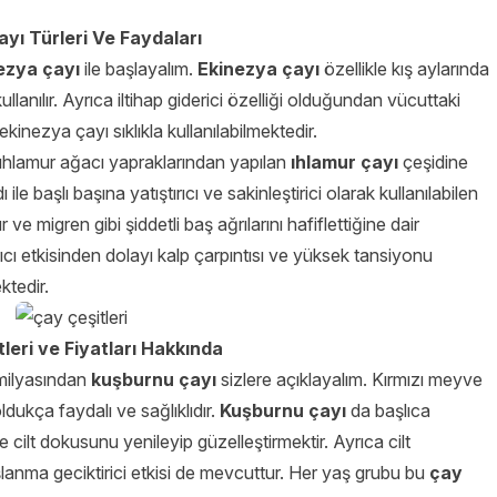
ayı Türleri Ve Faydaları
ezya çayı
ile başlayalım.
Ekinezya çayı
özellikle kış aylarında
ullanılır. Ayrıca iltihap giderici özelliği olduğundan vücuttaki
e ekinezya çayı sıklıkla kullanılabilmektedir.
e ıhlamur ağacı yapraklarından yapılan
ıhlamur çayı
çeşidine
le başlı başına yatıştırıcı ve sakinleştirici olarak kullanılabilen
ve migren gibi şiddetli baş ağrılarını hafiflettiğine dair
ırıcı etkisinden dolayı kalp çarpıntısı ve yüksek tansiyonu
ktedir.
leri ve Fiyatları Hakkında
amilyasından
kuşburnu çayı
sizlere açıklayalım. Kırmızı meyve
oldukça faydalı ve sağlıklıdır.
Kuşburnu çayı
da başlıca
 cilt dokusunu yenileyip güzelleştirmektir. Ayrıca cilt
anma geciktirici etkisi de mevcuttur. Her yaş grubu bu
çay