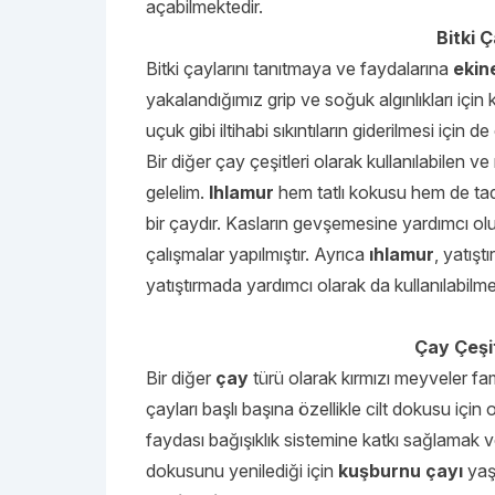
açabilmektedir.
Bitki Ç
Bitki çaylarını tanıtmaya ve faydalarına
ekin
yakalandığımız grip ve soğuk algınlıkları için k
uçuk gibi iltihabi sıkıntıların giderilmesi için d
Bir diğer çay çeşitleri
olarak kullanılabilen v
gelelim.
Ihlamur
hem tatlı kokusu hem de tadı i
bir çaydır. Kasların gevşemesine yardımcı olur 
çalışmalar yapılmıştır. Ayrıca
ıhlamur
, yatışt
yatıştırmada yardımcı olarak da kullanılabilme
Çay Çeşit
Bir diğer
çay
türü olarak kırmızı meyveler f
çayları başlı başına özellikle cilt dokusu için 
faydası bağışıklık sistemine katkı sağlamak ve
dokusunu yenilediği için
kuşburnu çayı
yaşl