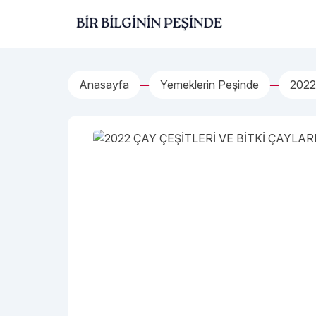
İçeriğe geç
Bir Bilginin Peşinde!
Anasayfa
Yemeklerin Peşinde
2022