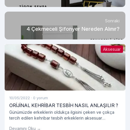
Sonraki
4 Çekmeceli Şifonyer Nereden Alınır?
Aksesuar
10/05/2022
·
0 yorum
ORİJİNAL KEHRİBAR TESBİH NASIL ANLAŞILIR ?
Günümüzde erkeklerin oldukça ilgisini çeken ve çokça
tercih edilen kehribar tesbih erkeklerin aksesuar
listesinde bir numara haline gelmiş olduğunu görmekteyiz.
Devamını Oku →
Genellikle hediyelik olarak alınan kehribar tesbih