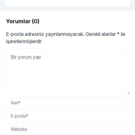
gerçekten orijinal kehribar tesbih olup olmadığını
kokusundan anlayabiliriz.
Yorumlar (0)
E-posta adresiniz yayınlanmayacak.
Gerekli alanlar
*
ile
işaretlenmişlerdir