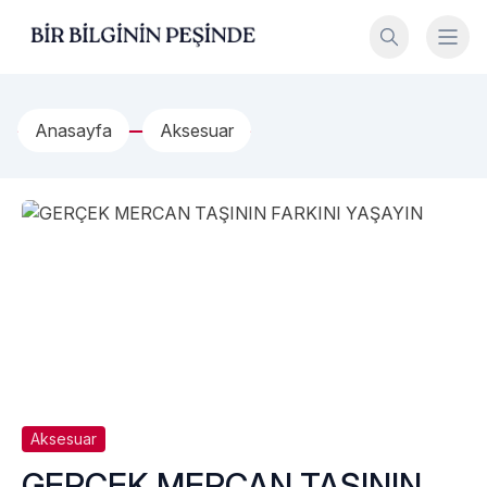
İçeriğe geç
Bir Bilginin Peşinde!
Anasayfa
Aksesuar
Aksesuar
GERÇEK MERCAN TAŞININ