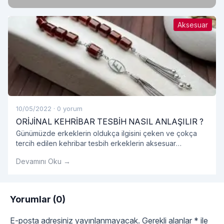
RAHATLIĞI
Aksesuar
10/05/2022
·
0 yorum
ORİJİNAL KEHRİBAR TESBİH NASIL ANLAŞILIR ?
Günümüzde erkeklerin oldukça ilgisini çeken ve çokça
tercih edilen kehribar tesbih erkeklerin aksesuar
listesinde bir numara haline gelmiş olduğunu görmekteyiz.
Devamını Oku →
Genellikle hediyelik olarak alınan kehribar tesbih
gerçekten orijinal kehribar tesbih olup olmadığını
kokusundan anlayabiliriz.
Yorumlar (0)
E-posta adresiniz yayınlanmayacak.
Gerekli alanlar
*
ile