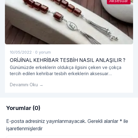
Aksesuar
10/05/2022
·
0 yorum
ORİJİNAL KEHRİBAR TESBİH NASIL ANLAŞILIR ?
Günümüzde erkeklerin oldukça ilgisini çeken ve çokça
tercih edilen kehribar tesbih erkeklerin aksesuar
listesinde bir numara haline gelmiş olduğunu görmekteyiz.
Devamını Oku →
Genellikle hediyelik olarak alınan kehribar tesbih
gerçekten orijinal kehribar tesbih olup olmadığını
kokusundan anlayabiliriz.
Yorumlar (0)
E-posta adresiniz yayınlanmayacak.
Gerekli alanlar
*
ile
işaretlenmişlerdir