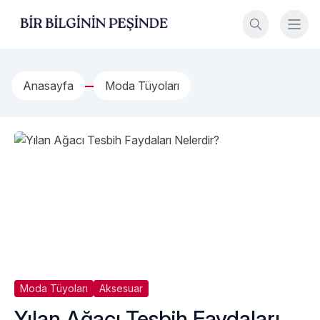
İçeriğe geç
Bir Bilginin Peşinde!
Anasayfa
Moda Tüyoları
Moda Tüyoları
Aksesuar
Yılan Ağacı Tesbih Faydaları