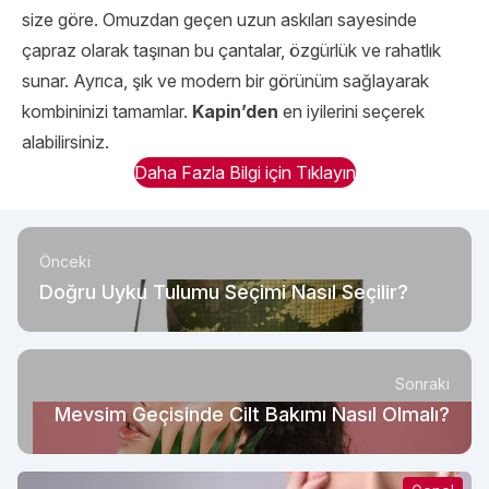
size göre. Omuzdan geçen uzun askıları sayesinde
çapraz olarak taşınan bu çantalar, özgürlük ve rahatlık
sunar. Ayrıca, şık ve modern bir görünüm sağlayarak
kombininizi tamamlar.
Kapin’den
en iyilerini seçerek
alabilirsiniz.
Daha Fazla Bilgi için Tıklayın
Önceki
Doğru Uyku Tulumu Seçimi Nasıl Seçilir?
Sonraki
Mevsim Geçisinde Cilt Bakımı Nasıl Olmalı?