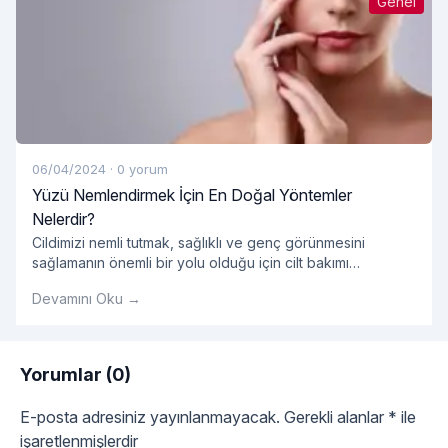
Genel
06/04/2024
·
0 yorum
Yüzü Nemlendirmek İçin En Doğal Yöntemler
Nelerdir?
Cildimizi nemli tutmak, sağlıklı ve genç görünmesini
sağlamanın önemli bir yolu olduğu için cilt bakımı
rutinimizin önemli bir parçası olmalıdır. Ancak, pek çok
Devamını Oku →
pazarlanan kozmetik ürün kimyasal içeriklerle dolu olabilir
ve cildimize zarar verebilir. Neyse ki, yüzümüzü
nemlendirmek için doğal ve etkili yöntemler de mevcuttur.
Peki, yüzü nemlendirmek için en doğal yöntemler
Yorumlar (0)
"Yüzü Nemlendirmek İçin
nelerdir? Su İçmek:
Okumaya devam et
E-posta adresiniz yayınlanmayacak.
Gerekli alanlar
*
ile
işaretlenmişlerdir