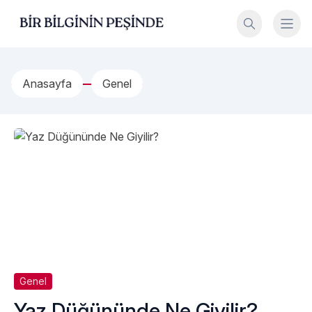
İçeriğe geç
Bir Bilginin Peşinde!
Anasayfa
Genel
Genel
Yaz Düğününde Ne Giyilir?