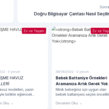
Sonra
Doğru Bilgisayar Çantası Nasıl Seçili
Ev ve Yaşam
Ev ve Ya
022
·
0 yorum
08/08/2022
·
0 yorum
ŞİŞME HAVUZ
Bebek Battaniye Örnekleri
LERİ
Aramanıza Artık Gerek Yok
avuz modelleri, yazın
Minik bebeğiniz için uygun olan
le birlikte eğlenceli
bebek battaniyesi seçimi öncelik
r listesinde yerini alan
mevsime uygun nitelikte olanlard
nı Oku →
Devamını Oku →
endir.
seçilmeli.