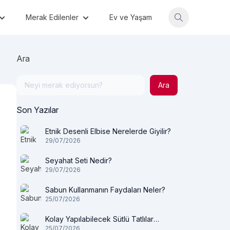
Merak Edilenler
Ev ve Yaşam
Ara
Ara
Son Yazılar
Etnik Desenli Elbise Nerelerde Giyilir?
29/07/2026
Seyahat Seti Nedir?
29/07/2026
Sabun Kullanmanın Faydaları Neler?
25/07/2026
Kolay Yapılabilecek Sütlü Tatlılar
25/07/2026
Nelerdir?