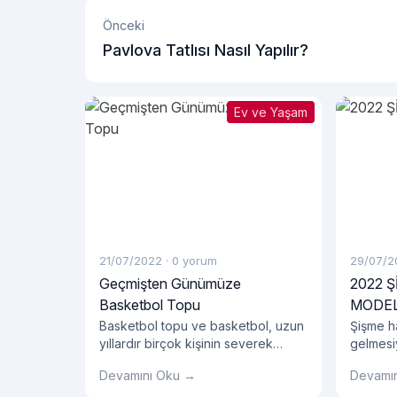
Önceki
Pavlova Tatlısı Nasıl Yapılır?
Ev ve Yaşam
21/07/2022
·
0 yorum
29/07/2
Geçmişten Günümüze
2022 
Basketbol Topu
MODEL
Basketbol topu ve basketbol, ​​uzun
Şişme h
yıllardır birçok kişinin severek
gelmesiy
oynadığı bir takım sporudur. Amatör
ihtiyaçla
Devamını Oku →
Devamı
ve profesyonellerin oynadığı takım
ürünlerd
sporlarında kullanılan basket çok