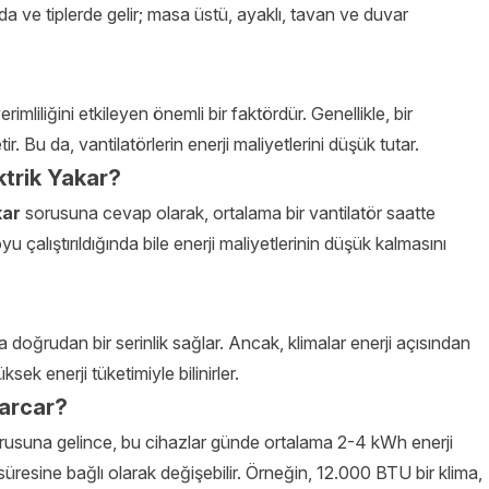
arda ve tiplerde gelir; masa üstü, ayaklı, tavan ve duvar
rimliliğini etkileyen önemli bir faktördür. Genellikle, bir
ir. Bu da, vantilatörlerin enerji maliyetlerini düşük tutar.
ktrik Yakar?
kar
sorusuna cevap olarak, ortalama bir vantilatör saatte
u çalıştırıldığında bile enerji maliyetlerinin düşük kalmasını
doğrudan bir serinlik sağlar. Ancak, klimalar enerji açısından
sek enerji tüketimiyle bilinirler.
Harcar?
usuna gelince, bu cihazlar günde ortalama 2-4 kWh enerji
süresine bağlı olarak değişebilir. Örneğin, 12.000 BTU bir klima,