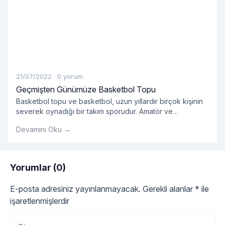
21/07/2022
·
0 yorum
Geçmişten Günümüze Basketbol Topu
Basketbol topu ve basketbol, ​​uzun yıllardır birçok kişinin
severek oynadığı bir takım sporudur. Amatör ve
profesyonellerin oynadığı takım sporlarında kullanılan
Devamını Oku →
basket çok önemlidir.
Yorumlar (0)
E-posta adresiniz yayınlanmayacak.
Gerekli alanlar
*
ile
işaretlenmişlerdir