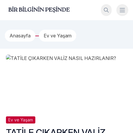
İçeriğe geç
Bir Bilginin Peşinde!
Anasayfa
Ev ve Yaşam
Ev ve Yaşam
TATİLE ÇIKARKEN VALİZ