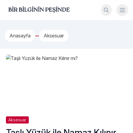
İçeriğe geç
Bir Bilginin Peşinde!
Anasayfa
Aksesuar
Aksesuar
Taşlı Yüzük ile Namaz Kılınır