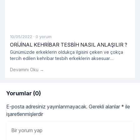
10/05/2022
·
0 yorum
ORİJİNAL KEHRİBAR TESBİH NASIL ANLAŞILIR ?
Günümüzde erkeklerin oldukça ilgisini çeken ve çokça
tercih edilen kehribar tesbih erkeklerin aksesuar
listesinde bir numara haline gelmiş olduğunu görmekteyiz.
Devamını Oku →
Genellikle hediyelik olarak alınan kehribar tesbih
gerçekten orijinal kehribar tesbih olup olmadığını
kokusundan anlayabiliriz.
Yorumlar (0)
E-posta adresiniz yayınlanmayacak.
Gerekli alanlar
*
ile
işaretlenmişlerdir