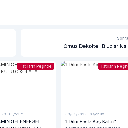
Sonra
Omuz Dekolteli Bluzlar Nas
Kombinlenmel
Tatlıların Peşinde
Tatlıların Peşi
023
·
0 yorum
03/04/2023
·
0 yorum
MIN GELENEKSEL
1 Dilim Pasta Kaç Kalori?