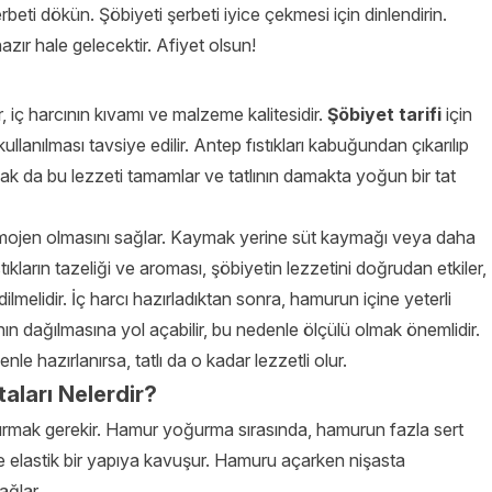
beti dökün. Şöbiyeti şerbeti iyice çekmesi için dinlendirin.
hazır hale gelecektir. Afiyet olsun!
, iç harcının kıvamı ve malzeme kalitesidir.
Şöbiyet tarifi
için
ullanılması tavsiye edilir. Antep fıstıkları kabuğundan çıkarılıp
mak da bu lezzeti tamamlar ve tatlının damakta yoğun bir tat
 homojen olmasını sağlar. Kaymak yerine süt kaymağı veya daha
stıkların tazeliği ve aroması, şöbiyetin lezzetini doğrudan etkiler,
dilmelidir. İç harcı hazırladıktan sonra, hamurun içine yeterli
ının dağılmasına yol açabilir, bu nedenle ölçülü olmak önemlidir.
nle hazırlanırsa, tatlı da o kadar lezzetli olur.
aları Nelerdir?
utturmak gerekir. Hamur yoğurma sırasında, hamurun fazla sert
ve elastik bir yapıya kavuşur. Hamuru açarken nişasta
ağlar.