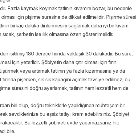
ımıdır. Fazla kaymak koymak tatlının kıvamını bozar, bu nedenle
 olması için pişirme süresine de dikkat edilmelidir. Pişirme süresi
lının birkaç dakika dinlenmesini sağlamak daha iyi bir kıvam
 sıcak, şerbetin ise ılık olmasına özen gösterilmelidir.
den ısıtılmış 180 derece fırında yaklaşık 30 dakikadır. Bu süre,
esi için yeterlidir. Şöbiyetin daha çıtır olması için fırın
nı düşürmek veya artırmak tatlının ya fazla kızarmasına ya da
t fırında pişerken, sık sık kapağını açmak tavsiye edilmez; bu,
işirme süresini doğru ayarlamak, tatlının hem lezzetli hem de
ardan biri olup, doğru tekniklerle yapıldığında muhteşem bir
ek sevdiklerinize bu eşsiz tatlıyı ikram edebilirsiniz. Şöbiyet,
 bırakacaktır. Bu lezzetli şöbiyeti evde yapamazsanız hiç
dı bile.