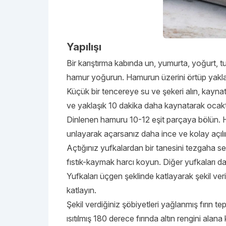
Yapılışı
Bir karıştırma kabında un, yumurta, yoğurt, t
hamur yoğurun. Hamurun üzerini örtüp yaklaş
Küçük bir tencereye su ve şekeri alın, kayn
ve yaklaşık 10 dakika daha kaynatarak ocakta
Dinlenen hamuru 10-12 eşit parçaya bölün. Her
unlayarak açarsanız daha ince ve kolay açılır
Açtığınız yufkalardan bir tanesini tezgaha ser
fıstık-kaymak harcı koyun. Diğer yufkaları da 
Yufkaları üçgen şeklinde katlayarak şekil veri
katlayın.
Şekil verdiğiniz şöbiyetleri yağlanmış fırın te
ısıtılmış 180 derece fırında altın rengini alana