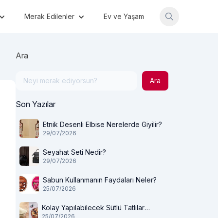
Merak Edilenler
Ev ve Yaşam
Ara
Ara
Son Yazılar
Etnik Desenli Elbise Nerelerde Giyilir?
29/07/2026
Seyahat Seti Nedir?
29/07/2026
Sabun Kullanmanın Faydaları Neler?
25/07/2026
Kolay Yapılabilecek Sütlü Tatlılar
25/07/2026
Nelerdir?