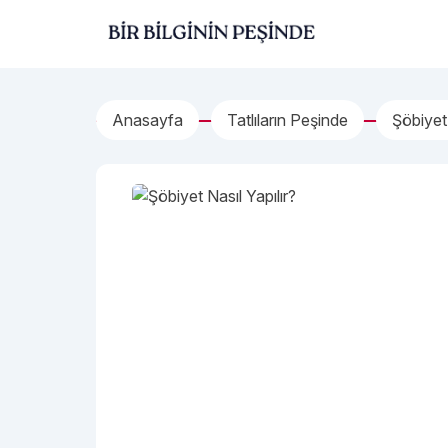
İçeriğe geç
Bir Bilginin Peşinde!
Anasayfa
Tatlıların Peşinde
Şöbiyet 