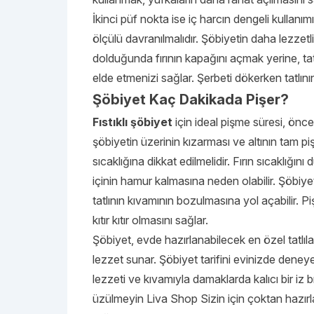
İkinci püf nokta ise iç harcın dengeli kullan
ölçülü davranılmalıdır. Şöbiyetin daha lezzetli
dolduğunda fırının kapağını açmak yerine, tat
elde etmenizi sağlar. Şerbeti dökerken tatlının
Şöbiyet Kaç Dakikada Pişer?
Fıstıklı şöbiyet
için ideal pişme süresi, önce
şöbiyetin üzerinin kızarması ve altının tam pişm
sıcaklığına dikkat edilmelidir. Fırın sıcaklığı
içinin hamur kalmasına neden olabilir. Şöbiye
tatlının kıvamının bozulmasına yol açabilir. P
kıtır kıtır olmasını sağlar.
Şöbiyet, evde hazırlanabilecek en özel tatlıl
lezzet sunar. Şöbiyet tarifini evinizde deneyer
lezzeti ve kıvamıyla damaklarda kalıcı bir iz
üzülmeyin
Liva Shop
Sizin için çoktan hazırla