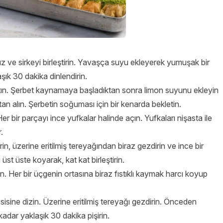
uz ve sirkeyi birleştirin. Yavaşça suyu ekleyerek yumuşak bir
ık 30 dakika dinlendirin.
atın. Şerbet kaynamaya başladıktan sonra limon suyunu ekleyin
n alın. Şerbetin soğuması için bir kenarda bekletin.
 bir parçayı ince yufkalar halinde açın. Yufkaları nişasta ile
.
in, üzerine eritilmiş tereyağından biraz gezdirin ve ince bir
üst üste koyarak, kat kat birleştirin.
n. Her bir üçgenin ortasına biraz fıstıklı kaymak harcı koyup
psisine dizin. Üzerine eritilmiş tereyağı gezdirin. Önceden
 kadar yaklaşık 30 dakika pişirin.