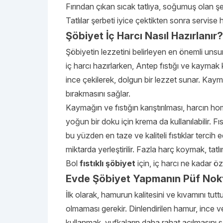
Fırından çıkan sıcak tatlıya, soğumuş olan şer
Tatlılar şerbeti iyice çektikten sonra servise 
Şöbiyet İç Harcı Nasıl Hazırlanır?
Şöbiyetin lezzetini belirleyen en önemli unsur
iç harcı hazırlarken, Antep fıstığı ve kaymak k
ince çekilerek, dolgun bir lezzet sunar. Kay
bırakmasını sağlar.
Kaymağın ve fıstığın karıştırılması, harcın
yoğun bir doku için krema da kullanılabilir. Fı
bu yüzden en taze ve kaliteli fıstıklar tercih e
miktarda yerleştirilir. Fazla harç koymak, tatl
Bol
fıstıklı şöbiyet
için, iç harcı ne kadar öze
Evde Şöbiyet Yapmanın Püf Nokt
İlk olarak, hamurun kalitesini ve kıvamını t
olmaması gerekir. Dinlendirilen hamur, ince 
kullanmak, yufkaların daha rahat açılmasını s