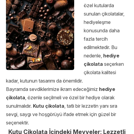
özel kutularda
sunulan çikolatalar,
hediyeleşme
konusunda daha
fazla tercih
edilmektedir. Bu
nedenle,
hediye
çikolata
seçerken
çikolata kalitesi
kadar, kutunun tasarımı da önemlidir.
Bayramda sevdiklerimize ikram edeceğimiz
hediye
çikolata
, özenle seçilmeli ve özel bir hediye olarak
sunulmalıdır.
Kutu çikolata
, tatlı bir lezzetin yanı sıra
sevgi, saygı ve hoşgörüyü ifade etmek için güzel bir
seçenektir.
Kutu Çikolata İçindeki Meyveler: Lezzetli