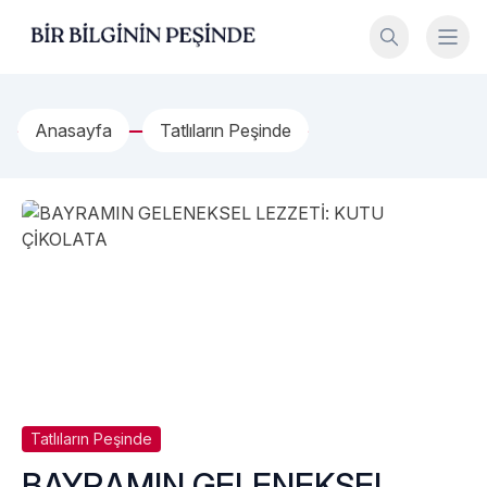
İçeriğe geç
Bir Bilginin Peşinde!
Anasayfa
Tatlıların Peşinde
Tatlıların Peşinde
BAYRAMIN GELENEKSEL