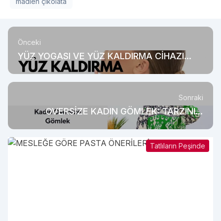
madlen çikolata
Önceki
YÜZ YOGASI VE YÜZ KALDIRMA CİHAZI
ARASINDAKİ FARK
Sonraki
OVERSİZE KADIN GÖMLEK: TARZINIZI
KONUŞTURUN
Tatlıların Peşinde