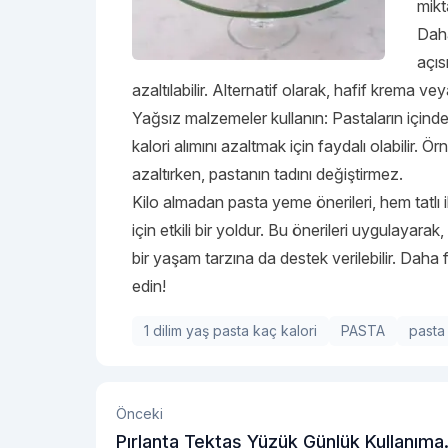
mikta
Daha
açıs
azaltılabilir. Alternatif olarak, hafif krema v
Yağsız malzemeler kullanın: Pastaların içinde
kalori alımını azaltmak için faydalı olabilir. 
azaltırken, pastanın tadını değiştirmez.
Kilo almadan pasta yeme önerileri, hem tatlı i
için etkili bir yoldur. Bu önerileri uygulayara
bir yaşam tarzına da destek verilebilir. Daha f
edin!
1 dilim yaş pasta kaç kalori
PASTA
pasta 
Önceki
Pırlanta Tektaş Yüzük Günlük Kullanıma