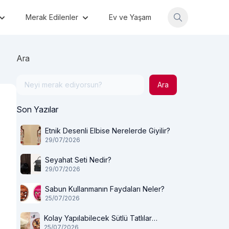
Merak Edilenler
Ev ve Yaşam
Ara
Ara
Son Yazılar
Etnik Desenli Elbise Nerelerde Giyilir?
29/07/2026
Seyahat Seti Nedir?
29/07/2026
Sabun Kullanmanın Faydaları Neler?
25/07/2026
Kolay Yapılabilecek Sütlü Tatlılar
25/07/2026
Nelerdir?