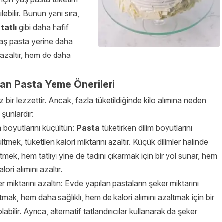
ülebilir. Bunun yanı sıra,
tatlı
gibi daha hafif
r. Yaş pasta yerine daha
nı azaltır, hem de daha
an Pasta Yeme Önerileri
z bir lezzettir. Ancak, fazla tüketildiğinde kilo alımına neden
 şunlardır:
m boyutlarını küçültün:
Pasta
tüketirken dilim boyutlarını
ltmek, tüketilen kalori miktarını azaltır. Küçük dilimler halinde
tmek, hem tatlıyı yine de tadını çıkarmak için bir yol sunar, hem
lori alımını azaltır.
r miktarını azaltın: Evde yapılan pastaların şeker miktarını
tmak, hem daha sağlıklı, hem de kalori alımını azaltmak için bir
olabilir. Ayrıca, alternatif tatlandırıcılar kullanarak da şeker