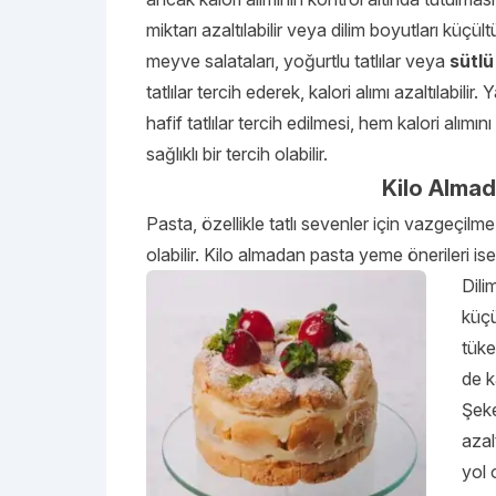
miktarı azaltılabilir veya dilim boyutları küçült
meyve salataları, yoğurtlu tatlılar veya
sütlü 
tatlılar tercih ederek, kalori alımı azaltılabili
hafif tatlılar tercih edilmesi, hem kalori alımı
sağlıklı bir tercih olabilir.
Kilo Almad
Pasta, özellikle tatlı sevenler için vazgeçilme
olabilir. Kilo almadan pasta yeme önerileri ise
Dili
küçü
tüke
de ka
Şeke
azal
yol 