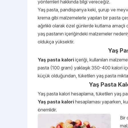
yöntemleri hakkında bilgi vereceğiz.
Yaş pasta, pandispanya keki, şurup ve meyv
krema gibi malzemelerle yapılan bir pasta çeş
ağırlıklı olarak özel günlerde kutlama amaçlı o
yaş pastanın içeriğindeki malzemeler nedeniy
oldukça yüksektir.
Yaş Pas
Yaş pasta kalori
içeriği, kullanılan malzeme
pasta (100 gram) yaklaşık 350-400 kalori içe
küçük olduğundan, tüketilen yaş pasta miktarı 
Yaş Pasta Kal
Yaş pasta kalori hesaplama, tüketilen yaş pas
Yaş pasta kalori
hesaplaması yaparken, kul
önemlidir.
Bir 
malz