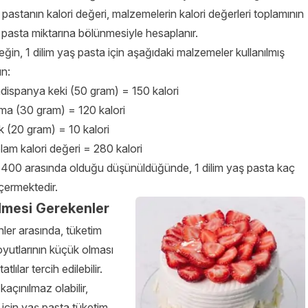
pastanın kalori değeri, malzemelerin kalori değerleri toplamının
 pasta miktarına bölünmesiyle hesaplanır.
ğin, 1 dilim yaş pasta için aşağıdaki malzemeler kullanılmış
un:
dispanya keki (50 gram) = 150 kalori
ma (30 gram) = 120 kalori
k (20 gram) = 10 kalori
lam kalori değeri = 280 kalori
0-400 arasında olduğu düşünüldüğünde, 1 dilim yaş pasta kaç
içermektedir.
lmesi Gerekenler
nler arasında, tüketim
boyutlarının küçük olması
tlılar tercih edilebilir.
kaçınılmaz olabilir,
ı için yaş pasta tüketim