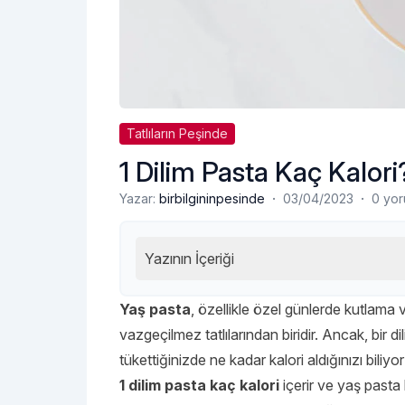
Tatlıların Peşinde
1 Dilim Pasta Kaç Kalori
·
·
Yazar:
birbilgininpesinde
03/04/2023
0 yo
Yazının İçeriği
Yaş pasta
, özellikle özel günlerde kutlama 
vazgeçilmez tatlılarından biridir. Ancak, bir d
tükettiğinizde ne kadar kalori aldığınızı bili
1 dilim pasta kaç kalori
içerir ve yaş pasta