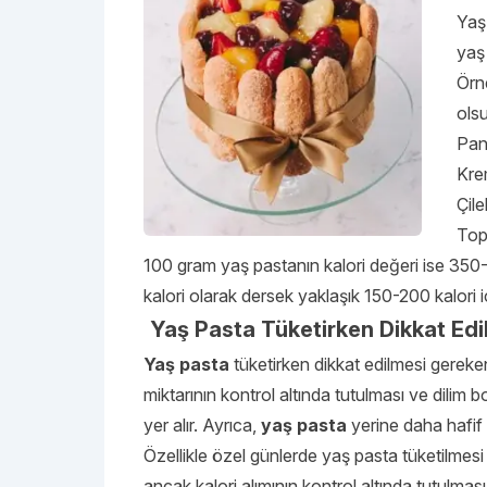
Yaş 
yaş
Örne
ols
Pan
Kre
Çile
Top
100 gram yaş pastanın kalori değeri ise 35
kalori olarak dersek yaklaşık 150-200 kalori 
Yaş Pasta Tüketirken Dikkat Edi
Yaş pasta
tüketirken dikkat edilmesi gereke
miktarının kontrol altında tutulması ve dilim 
yer alır. Ayrıca,
yaş pasta
yerine daha hafif ta
Özellikle özel günlerde yaş pasta tüketilmesi 
ancak kalori alımının kontrol altında tutulmas