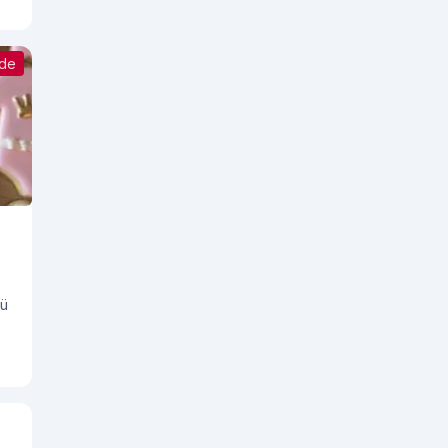
nde
nü