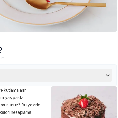
?
rum
ve kutlamaların
ilim yaş pasta
yor musunuz? Bu yazıda,
 kalori hesaplama