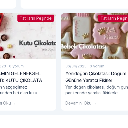
Tatlıların Peşinde
Tatlıların Peşi
023
·
0 yorum
06/04/2023
·
0 yorum
MIN GELENEKSEL
Yenidoğan Çikolatası: Doğum
Tİ: KUTU ÇİKOLATA
Gününe Yaratıcı Fikirler
n vazgeçilmez
Yenidoğan çikolatası, doğum gü
rinden biri olan kutu
partilerinde yaratıcı fikirlerle
, yıllardır geleneksel
kullanılabilecek lezzetli bir
nı Oku →
Devamını Oku →
eşme geleneğimizin önemli
seçenektir. Bu şık ve zarif
ası haline gelmiştir.
ikramlıklar, bebeğin doğumunu
kutlamak için harika bir yoldur.