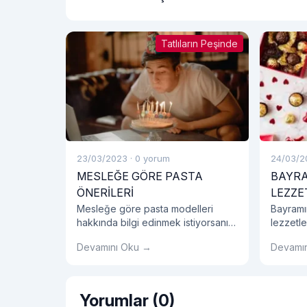
Uygun Mudur?
Tatlıların Peşinde
23/03/2023
·
0 yorum
24/03/2
MESLEĞE GÖRE PASTA
BAYRA
ÖNERİLERİ
LEZZE
Mesleğe göre pasta modelleri
Bayramı
hakkında bilgi edinmek istiyorsanız
lezzetle
hemen blog yazımızı okumalısınız!
çikolata
Devamını Oku →
Devamı
hediyel
bir parç
Yorumlar (0)