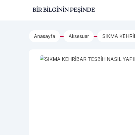
İçeriğe geç
Bir Bilginin Peşinde!
Anasayfa
Aksesuar
SIKMA KEHRİ