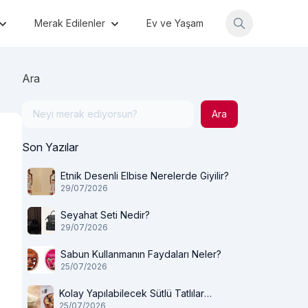
Merak Edilenler
Ev ve Yaşam
Ara
Ara
Son Yazılar
Etnik Desenli Elbise Nerelerde Giyilir?
29/07/2026
Seyahat Seti Nedir?
29/07/2026
Sabun Kullanmanın Faydaları Neler?
25/07/2026
Kolay Yapılabilecek Sütlü Tatlılar
25/07/2026
Nelerdir?