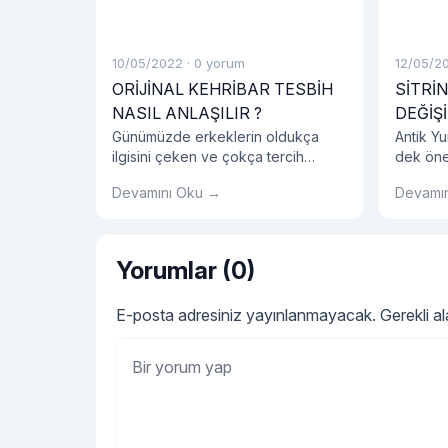
10/05/2022
·
0 yorum
12/05/2
ORİJİNAL KEHRİBAR TESBİH
SİTRİN
NASIL ANLAŞILIR ?
DEĞİŞİ
Günümüzde erkeklerin oldukça
Antik Y
ilgisini çeken ve çokça tercih
dek önem
edilen kehribar tesbih erkeklerin
faydala
Devamını Oku →
Devamı
aksesuar listesinde bir numara
bırakmı
haline gelmiş olduğunu
çeşitte 
görmekteyiz. Genellikle hediyelik
sizlerin
olarak alınan kehribar tesbih
Yorumlar (0)
gerçekten orijinal kehribar tesbih
olup olmadığını kokusundan
E-posta adresiniz yayınlanmayacak.
Gerekli a
anlayabiliriz.