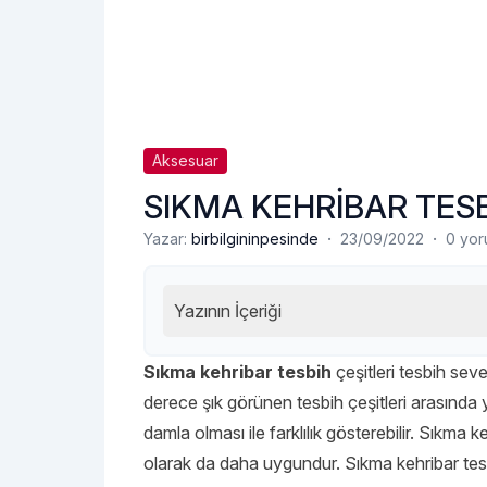
Aksesuar
SIKMA KEHRİBAR TESB
·
·
Yazar:
birbilgininpesinde
23/09/2022
0 yo
Yazının İçeriği
Sıkma kehribar tesbih
çeşitleri tesbih sev
derece şık görünen tesbih çeşitleri arasında 
damla olması ile farklılık gösterebilir. Sıkma k
olarak da daha uygundur. Sıkma kehribar tesb