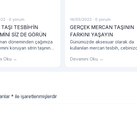
022
·
0 yorum
14/05/2022
·
0 yorum
 TAŞI TESBİH’İN
GERÇEK MERCAN TAŞININ
MİNİ SİZ DE GÖRÜN
FARKINI YAŞAYIN
unan döneminden çağımıza
Günümüzde aksesuar olarak da
ini koruyan sitrin taşının
kullanılan mercan tesbih, cebiniz
rından sizleri mahrum
yer almayı bekliyor. Ayrıca Derga
nı Oku →
Devamını Oku →
yor ve sitemizde birçok
Tesbih’in siz değerli müşterileri
sitrin taşından oluşan ürünü
yediden yetmişe her bütçeye
 hizmetine sunuyoruz.
uygun mercan taşı tesbih ürünleri
online sitemizin raflarında bulund
lanlar
*
ile işaretlenmişlerdir