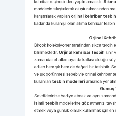
kehribar reçinesinden yapılmamasıdır.
Sıkma 
maddenin sıkıştırılarak oluşturulmasından me
karıştırılarak yapılan
orjinal kehribar tesbih
kadar da kullanışlı olan sıkma kehribar tesbih e
Orjinal Kehri
Birçok koleksiyoner tarafından sıkça tercih e
bilinmektedir.
Orjinal kehribar tesbih
sinir 
zamanda rahatlamaya da katkısı olduğu sö
edilen hem şık hem de değerli bir tesbihtir. 
ve şık görünmesi sebebiyle orjinal kehribar te
kullanılan
tesbih modelleri
arasında yer alm
Gümüş T
Sevdiklerinize hediye etmek ve aynı zamanda 
isimli tesbih
modellerine göz atmanızı tavsiy
etmek veya günlük olarak kullanmak için en iy