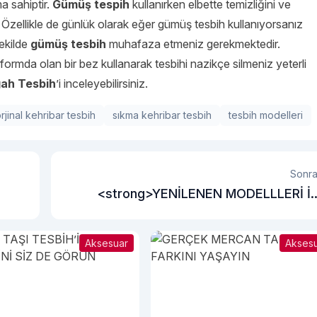
a sahiptir.
Gümüş tespih
kullanırken elbette temizliğini ve
zellikle de günlük olarak eğer gümüş tesbih kullanıyorsanız
ekilde
gümüş tesbih
muhafaza etmeniz gerekmektedir.
rmda olan bir bez kullanarak tesbihi nazikçe silmeniz yeterli
ah Tesbih
’i inceleyebilirsiniz.
rjinal kehribar tesbih
sıkma kehribar tesbih
tesbih modelleri
Sonra
<strong>YENİLENEN MODELLLERİ İ
ERKEK TAKIM ELBİSE </stron
Aksesuar
Akses