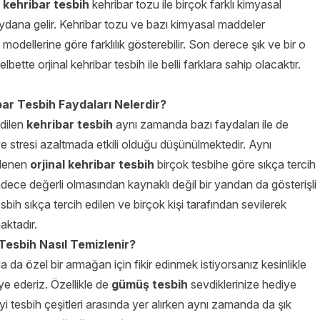
kehribar tesbih
kehribar tozu ile birçok farklı kimyasal
ydana gelir. Kehribar tozu ve bazı kimyasal maddeler
modellerine göre farklılık gösterebilir. Son derece şık ve bir o
lbette orjinal kehribar tesbih ile belli farklara sahip olacaktır.
bar Tesbih Faydaları Nelerdir?
dilen
kehribar tesbih
aynı zamanda bazı faydaları ile de
ve stresi azaltmada etkili olduğu düşünülmektedir. Aynı
ylenen
orjinal kehribar tesbih
birçok tesbihe göre sıkça tercih
Sadece değerli olmasından kaynaklı değil bir yandan da gösterişli
sbih sıkça tercih edilen ve birçok kişi tarafından sevilerek
aktadır.
esbih Nasıl Temizlenir?
da özel bir armağan için fikir edinmek istiyorsanız kesinlikle
e ederiz. Özellikle de
gümüş tesbih
sevdiklerinize hediye
i tesbih çeşitleri arasında yer alırken aynı zamanda da şık