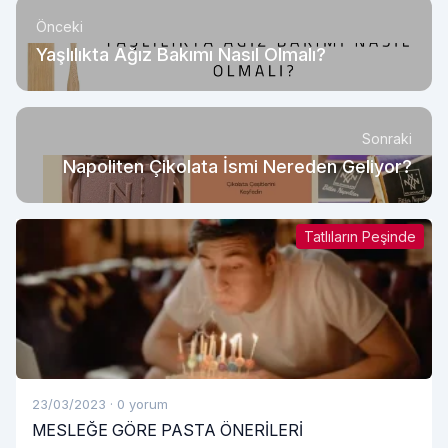
Önceki
Yaşlılıkta Ağız Bakımı Nasıl Olmalı?
Sonraki
Napoliten Çikolata İsmi Nereden Geliyor?
Tatlıların Peşinde
23/03/2023
·
0 yorum
MESLEĞE GÖRE PASTA ÖNERİLERİ