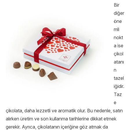
Bir
diğer
öne
mli
nokt
a ise
çikol
atanı
n
tazel
iğidir.
Taz
e
çikolata, daha lezzetli ve aromatik olur. Bu nedenle, satın
alırken üretim ve son kullanma tarihlerine dikkat etmek
gerekir. Ayrıca, çikolatanın içeriğine göz atmak da