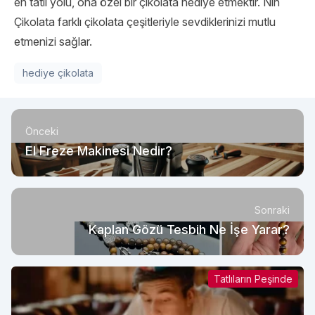
en tatlı yolu, ona özel bir çikolata hediye etmektir. Nin
Çikolata farklı çikolata çeşitleriyle sevdiklerinizi mutlu
etmenizi sağlar.
hediye çikolata
Önceki
El Freze Makinesi Nedir?
Sonraki
Kaplan Gözü Tesbih Ne İşe Yarar?
Tatlıların Peşinde