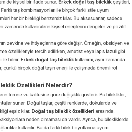
hem de kişisel bir ifade sunar.
Erkek doğal taş bileklik
çeşitleri,
tir. Farklı taş kombinasyonları ile birçok farklı stile uyum
imleri her bir bilekliği benzersiz kılar. Bu aksesuarlar, sadece
amanda kullanıcıların kişisel enerjilerini dengeler ve pozitif
cının zevkine ve ihtiyaçlarına göre değişir. Örneğin, obsidyen ve
e özellikleriyle tercih edilirken, ametist veya lapis lazuli gibi
le bilinir.
Erkek doğal taş bileklik
kullanımı, aynı zamanda
r, çünkü birçok doğal taşın enerji ile çalışmada önemli rol
leklik Özellikleri Nelerdir?
ların türüne ve kalitesine göre değişiklik gösterir. Bu bileklikler,
tajlar sunar. Doğal taşlar, çeşitli renklerde, dokularda ve
liği eşsiz kılar.
Doğal taş bileklik özellikleri
arasında,
 reaksiyonlara neden olmaması da vardır. Ayrıca, bu bilekliklerde
ğlantılar kullanılır. Bu da farklı bilek boyutlarına uyum