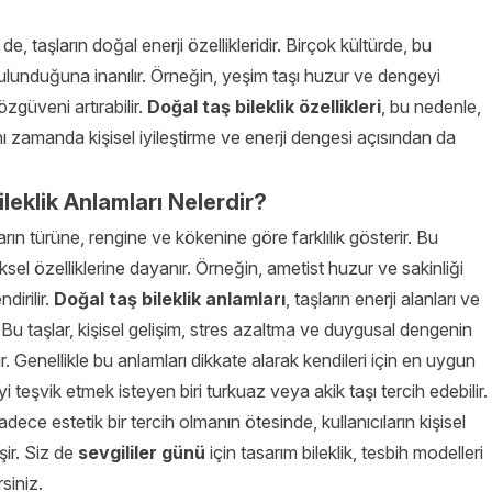
 de, taşların doğal enerji özellikleridir. Birçok kültürde, bu
bulunduğuna inanılır. Örneğin, yeşim taşı huzur ve dengeyi
zgüveni artırabilir.
Doğal taş bileklik özellikleri
, bu nedenle,
ı zamanda kişisel iyileştirme ve enerji dengesi açısından da
leklik Anlamları Nelerdir?
ların türüne, rengine ve kökenine göre farklılık gösterir. Bu
ziksel özelliklerine dayanır. Örneğin, ametist huzur ve sakinliği
dirilir.
Doğal taş bileklik anlamları
, taşların enerji alanları ve
lir. Bu taşlar, kişisel gelişim, stres azaltma ve duygusal dengenin
. Genellikle bu anlamları dikkate alarak kendileri için en uygun
yi teşvik etmek isteyen biri turkuaz veya akik taşı tercih edebilir.
adece estetik bir tercih olmanın ötesinde, kullanıcıların kişisel
şir. Siz de
sevgililer günü
için tasarım bileklik, tesbih modelleri
siniz.