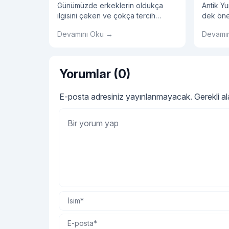
Günümüzde erkeklerin oldukça
Antik Y
ilgisini çeken ve çokça tercih
dek önem
edilen kehribar tesbih erkeklerin
faydala
Devamını Oku →
Devamı
aksesuar listesinde bir numara
bırakmı
haline gelmiş olduğunu
çeşitte 
görmekteyiz. Genellikle hediyelik
sizlerin
olarak alınan kehribar tesbih
Yorumlar (0)
gerçekten orijinal kehribar tesbih
olup olmadığını kokusundan
E-posta adresiniz yayınlanmayacak.
Gerekli a
anlayabiliriz.