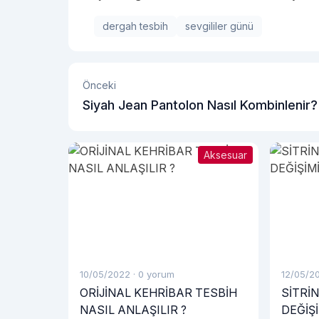
dergah tesbih
sevgililer günü
Önceki
Siyah Jean Pantolon Nasıl Kombinlenir?
Aksesuar
10/05/2022
·
0 yorum
12/05/2
ORİJİNAL KEHRİBAR TESBİH
SİTRİN
NASIL ANLAŞILIR ?
DEĞİŞİ