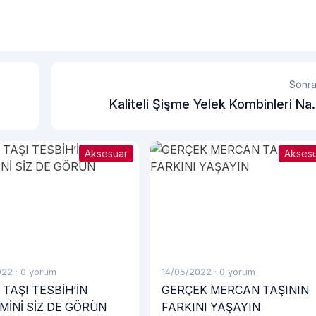
Sonra
Kaliteli Şişme Yelek Kombinleri Nas
Yapılı
Aksesuar
Akses
022
·
0 yorum
14/05/2022
·
0 yorum
 TAŞI TESBİH’İN
GERÇEK MERCAN TAŞININ
MİNİ SİZ DE GÖRÜN
FARKINI YAŞAYIN