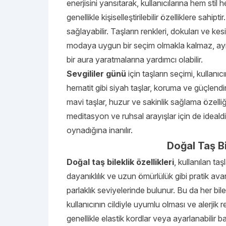
enerjisini yansıtarak, kullanıcılarına hem stil 
genellikle kişiselleştirilebilir özelliklere sahip
sağlayabilir. Taşların renkleri, dokuları ve kes
modaya uygun bir seçim olmakla kalmaz, aynı z
bir aura yaratmalarına yardımcı olabilir.
Sevgililer günü
için taşların seçimi, kullanı
hematit gibi siyah taşlar, koruma ve güçlendirm
mavi taşlar, huzur ve sakinlik sağlama özelliği i
meditasyon ve ruhsal arayışlar için de idealdi
oynadığına inanılır.
Doğal Taş Bi
Doğal taş bileklik özellikleri
, kullanılan taş
dayanıklılık ve uzun ömürlülük gibi pratik avan
parlaklık seviyelerinde bulunur. Bu da her bilek
kullanıcının cildiyle uyumlu olması ve alerjik
genellikle elastik kordlar veya ayarlanabilir ba