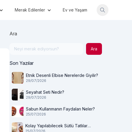
Merak Edilenler
Ev ve Yaşam
Ara
Ara
Son Yazılar
Etnik Desenli Elbise Nerelerde Giyilir?
29/07/2026
Seyahat Seti Nedir?
29/07/2026
Sabun Kullanmanın Faydaları Neler?
25/07/2026
Kolay Yapılabilecek Sütlü Tatlılar
25/07/2026
Nelerdir?