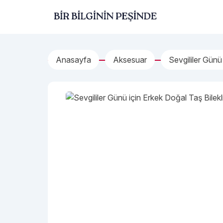
İçeriğe geç
Bir Bilginin Peşinde!
Anasayfa
Aksesuar
Sevgililer Günü