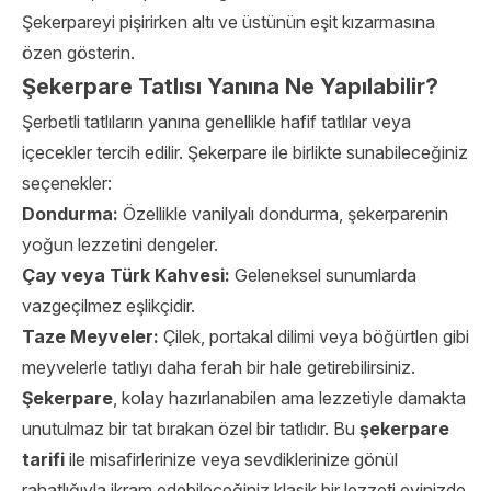
Şekerpareyi pişirirken altı ve üstünün eşit kızarmasına
özen gösterin.
Şekerpare Tatlısı Yanına Ne Yapılabilir?
Şerbetli tatlıların yanına genellikle hafif tatlılar veya
içecekler tercih edilir. Şekerpare ile birlikte sunabileceğiniz
seçenekler:
Dondurma:
Özellikle vanilyalı dondurma, şekerparenin
yoğun lezzetini dengeler.
Çay veya Türk Kahvesi:
Geleneksel sunumlarda
vazgeçilmez eşlikçidir.
Taze Meyveler:
Çilek, portakal dilimi veya böğürtlen gibi
meyvelerle tatlıyı daha ferah bir hale getirebilirsiniz.
Şekerpare
, kolay hazırlanabilen ama lezzetiyle damakta
unutulmaz bir tat bırakan özel bir tatlıdır. Bu
şekerpare
tarifi
ile misafirlerinize veya sevdiklerinize gönül
rahatlığıyla ikram edebileceğiniz klasik bir lezzeti evinizde