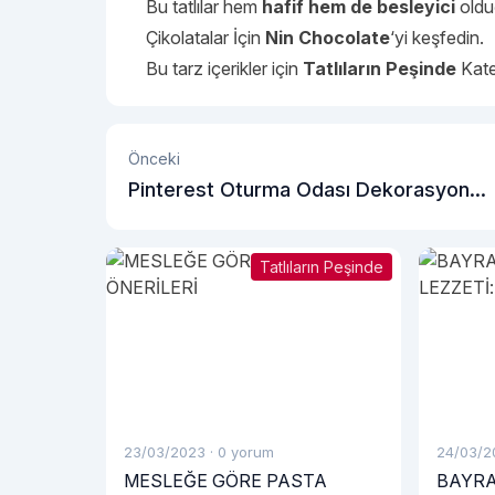
Bu tatlılar hem
hafif hem de besleyici
oldu
Çikolatalar İçin
Nin Chocolate
‘yi keşfedin.
Bu tarz içerikler için
Tatlıların Peşinde
Kate
Önceki
Pinterest Oturma Odası Dekorasyon
Önerileri
Tatlıların Peşinde
23/03/2023
·
0 yorum
24/03/2
MESLEĞE GÖRE PASTA
BAYRA