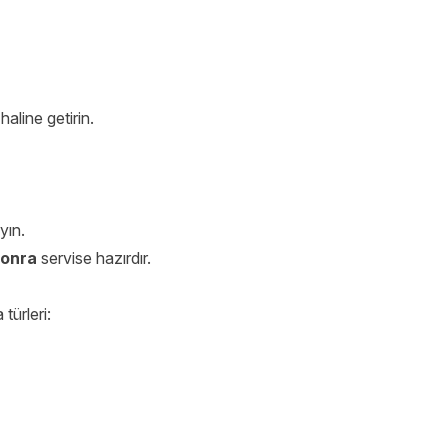
aline getirin.
yın.
sonra
servise hazırdır.
 türleri: