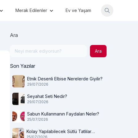
Merak Edilenler
Ev ve Yaşam
Ara
Ara
Son Yazılar
Etnik Desenli Elbise Nerelerde Giyilir?
29/07/2026
Seyahat Seti Nedir?
29/07/2026
Sabun Kullanmanın Faydaları Neler?
25/07/2026
Kolay Yapılabilecek Sütlü Tatlılar
25/07/2026
Nelerdir?