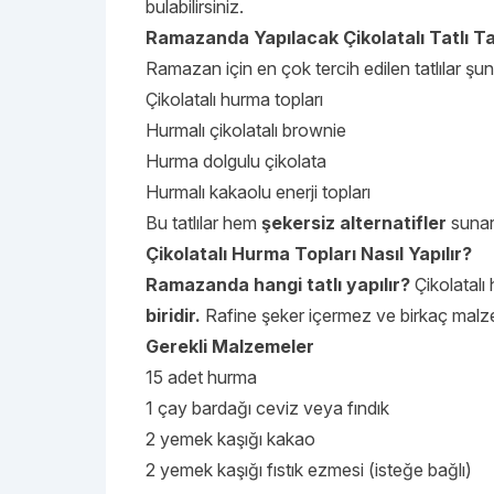
bulabilirsiniz.
Ramazanda Yapılacak Çikolatalı Tatlı Tar
Ramazan için en çok tercih edilen tatlılar şunl
Çikolatalı hurma topları
Hurmalı çikolatalı brownie
Hurma dolgulu çikolata
Hurmalı kakaolu enerji topları
Bu tatlılar hem
şekersiz alternatifler
suna
Çikolatalı Hurma Topları Nasıl Yapılır?
Ramazanda hangi tatlı yapılır?
Çikolatalı
biridir.
Rafine şeker içermez ve birkaç malzem
Gerekli Malzemeler
15 adet hurma
1 çay bardağı ceviz veya fındık
2 yemek kaşığı kakao
2 yemek kaşığı fıstık ezmesi (isteğe bağlı)