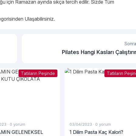
ğu için Ramazan ayında sıkça tercih edilir. Sizde Tüm
gorisinden Ulaşabilirsiniz.
Sonra
Pilates Hangi Kasları Çalıştırı
Tatlıların Peşinde
Tatlıların Peşi
023
·
0 yorum
03/04/2023
·
0 yorum
MIN GELENEKSEL
1 Dilim Pasta Kaç Kalori?