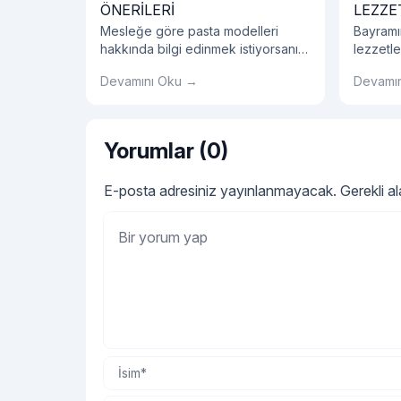
ÖNERİLERİ
LEZZE
Mesleğe göre pasta modelleri
Bayramı
hakkında bilgi edinmek istiyorsanız
lezzetle
hemen blog yazımızı okumalısınız!
çikolata
Devamını Oku →
Devamı
hediyel
bir parç
Yorumlar (0)
E-posta adresiniz yayınlanmayacak.
Gerekli a