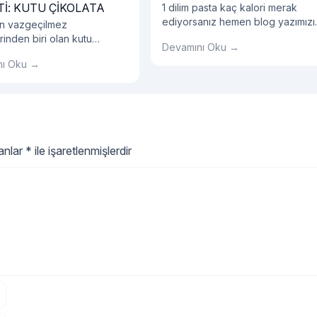
Tİ: KUTU ÇİKOLATA
1 dilim pasta kaç kalori merak
ediyorsanız hemen blog yazımızı
n vazgeçilmez
okumalısınız!
rinden biri olan kutu
Devamını Oku →
, yıllardır geleneksel
nı Oku →
eşme geleneğimizin önemli
ası haline gelmiştir.
lanlar
*
ile işaretlenmişlerdir