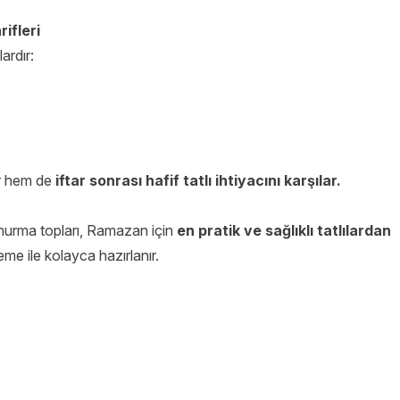
ifleri
ardır:
r hem de
iftar sonrası hafif tatlı ihtiyacını karşılar.
 hurma topları, Ramazan için
en pratik ve sağlıklı tatlılardan
e ile kolayca hazırlanır.