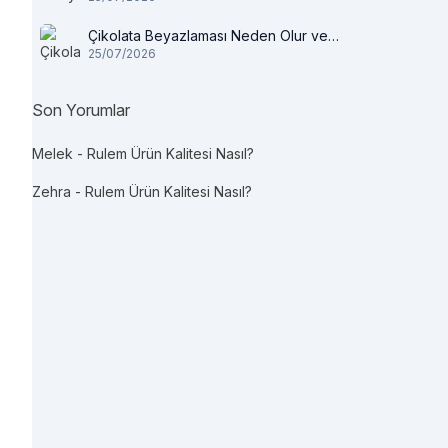
Çikolata Beyazlaması Neden Olur ve
25/07/2026
Tüketilir mi?
Son Yorumlar
Melek
-
Rulem Ürün Kalitesi Nasıl?
Zehra
-
Rulem Ürün Kalitesi Nasıl?