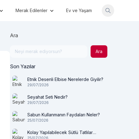
Merak Edilenler
Ev ve Yaşam
Ara
Ara
Son Yazılar
Etnik Desenli Elbise Nerelerde Giyilir?
29/07/2026
Seyahat Seti Nedir?
29/07/2026
Sabun Kullanmanın Faydaları Neler?
25/07/2026
Kolay Yapılabilecek Sütlü Tatlılar
25/07/2026
Nelerdir?