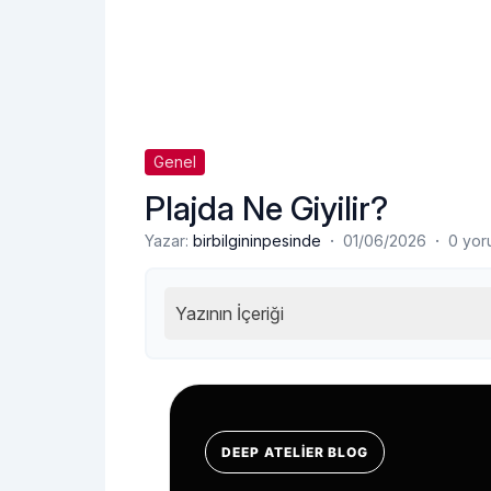
Genel
Plajda Ne Giyilir?
·
·
Yazar:
birbilgininpesinde
01/06/2026
0 yor
Yazının İçeriği
DEEP ATELIER BLOG