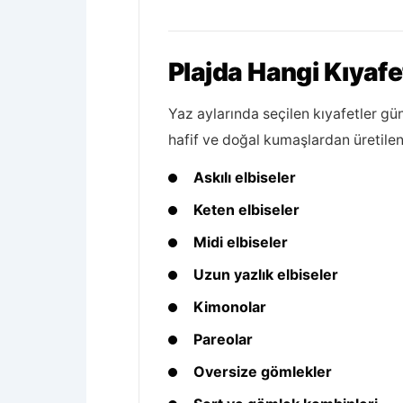
Plajda Hangi Kıyafe
Yaz aylarında seçilen kıyafetler g
hafif ve doğal kumaşlardan üretile
Askılı elbiseler
Keten elbiseler
Midi elbiseler
Uzun yazlık elbiseler
Kimonolar
Pareolar
Oversize gömlekler