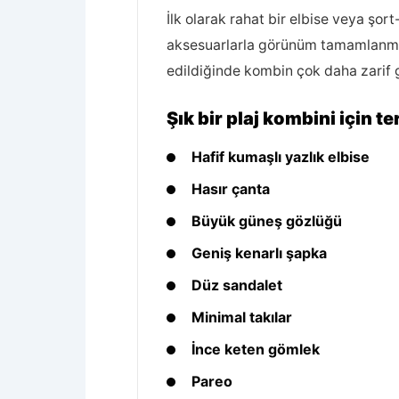
İlk olarak rahat bir elbise veya şo
aksesuarlarla görünüm tamamlanmalı
edildiğinde kombin çok daha zarif 
Şık bir plaj kombini için t
Hafif kumaşlı yazlık elbise
Hasır çanta
Büyük güneş gözlüğü
Geniş kenarlı şapka
Düz sandalet
Minimal takılar
İnce keten gömlek
Pareo