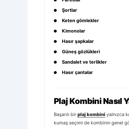
Şortlar
Keten gömlekler
Kimonolar
Hasır şapkalar
Güneş gözlükleri
Sandalet ve terlikler
Hasır çantalar
Plaj Kombini Nasıl Y
Başarılı bir
plaj kombini
yalnızca k
kumaş seçimi de kombinin genel gö