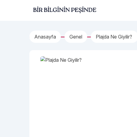
İçeriğe geç
Bir Bilginin Peşinde!
Anasayfa
Genel
Plajda Ne Giyilir?