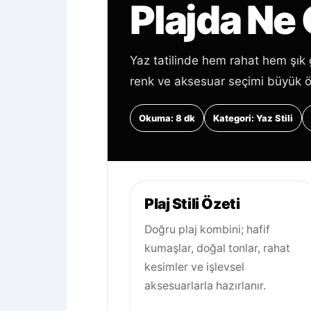
Plajda Ne 
Yaz tatilinde hem rahat hem şık
renk ve aksesuar seçimi büyük ö
Okuma: 8 dk
Kategori: Yaz Stili
Plaj Stili Özeti
Doğru plaj kombini; hafif
kumaşlar, doğal tonlar, rahat
kesimler ve işlevsel
aksesuarlarla hazırlanır.