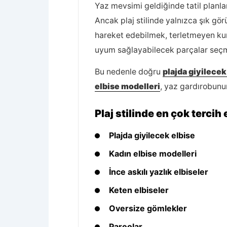
Yaz mevsimi geldiğinde tatil planlar
Ancak plaj stilinde yalnızca şık gö
hareket edebilmek, terletmeyen kum
uyum sağlayabilecek parçalar seçm
Bu nedenle doğru
plajda giyilecek
elbise modelleri
, yaz gardırobunu
Plaj stilinde en çok tercih
Plajda giyilecek elbise
Kadın elbise modelleri
İnce askılı yazlık elbiseler
Keten elbiseler
Oversize gömlekler
Pareolar