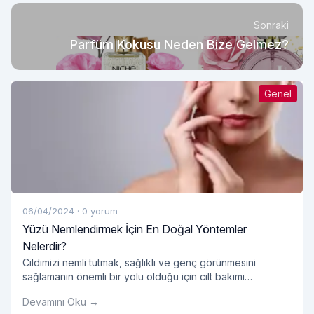
Sonraki
Parfüm Kokusu Neden Bize Gelmez?
Genel
06/04/2024
·
0 yorum
Yüzü Nemlendirmek İçin En Doğal Yöntemler
Nelerdir?
Cildimizi nemli tutmak, sağlıklı ve genç görünmesini
sağlamanın önemli bir yolu olduğu için cilt bakımı
rutinimizin önemli bir parçası olmalıdır. Ancak, pek çok
Devamını Oku →
pazarlanan kozmetik ürün kimyasal içeriklerle dolu olabilir