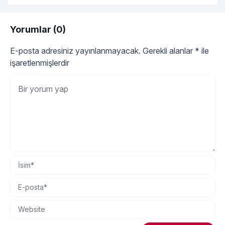
ve cildimize zarar verebilir. Neyse ki, yüzümüzü
nemlendirmek için doğal ve etkili yöntemler de mevcuttur.
Peki, yüzü nemlendirmek için en doğal yöntemler
Yorumlar (0)
"Yüzü Nemlendirmek İçin
nelerdir? Su İçmek:
Okumaya devam et
E-posta adresiniz yayınlanmayacak.
Gerekli alanlar
*
ile
işaretlenmişlerdir