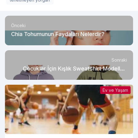
Önceki
Chia Tohumunun Faydaları Nelerdir?
Sonraki
Çocuklar İçin Kışlık Sweatshirt Modelleri
Neler?
Ev ve Yaşam