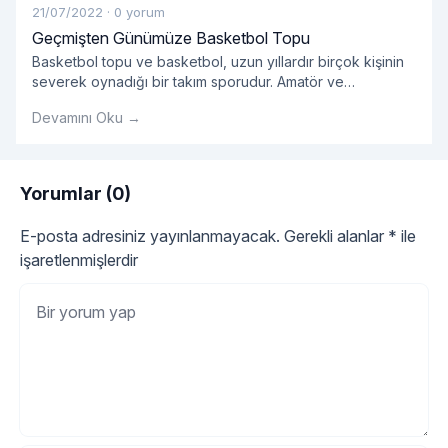
21/07/2022
·
0 yorum
Geçmişten Günümüze Basketbol Topu
Basketbol topu ve basketbol, ​​uzun yıllardır birçok kişinin
severek oynadığı bir takım sporudur. Amatör ve
profesyonellerin oynadığı takım sporlarında kullanılan
Devamını Oku →
basket çok önemlidir.
Yorumlar (0)
E-posta adresiniz yayınlanmayacak.
Gerekli alanlar
*
ile
işaretlenmişlerdir