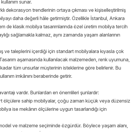
 kullanım sunar.
 dekorasyon trendlerinin ortaya çıkması ve kişiselleştirilmiş
lyayı daha değerli hâle getirmiştir. Özellikle İstanbul, Ankara
m de klasik mobilya tasarımlarında özel üretim mobilya tercih
laylığı sağlamakla kalmaz, aynı zamanda yaşam alanlarının
 ve taleplerini içerdiği için standart mobilyalara kıyasla çok
r. Tasarım aşamasında kullanılacak malzemeden, renk uyumuna,
adar tüm unsurlar müşterinin isteklerine göre belirlenir. Bu
lanım imkânını beraberinde getirir.
antajı vardır. Bunlardan en önemlileri şunlardır:
t ölçülere sahip mobilyalar, çoğu zaman küçük veya düzensiz
obilya ise mekânın ölçülerine uygun tasarlandığı için
, model ve malzeme seçiminde özgürdür. Böylece yaşam alanı,