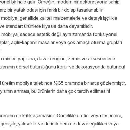
yonel bir hâle gelir. Örneğin, modern bir dekorasyona sahip
arz bir yatak odası için farklı bir dolap tasarlanabilir.
mobilya, genellikle kaliteli malzemelerle ve detaylı işçilikle
ve standart ürünlere kıyasla daha dayanıklıdır.
 mobilya, sadece estetik değil aynı zamanda fonksiyonel
aplar, açılır-kapanır masalar veya çok amaçlı oturma grupları
.
 mimari yapısına, duvar rengine, zemin ve aksesuarlarla
 alanının görsel bütünlüğünü korur ve dekorasyonda bütüncül
el üretim mobilya talebinde %35 oranında bir artış gözlenmiştir.
yısının artması, bu ürünlerin daha çok tercih edilmesini
recinin en kritik aşamasıdır. Öncelikle üretici veya tasarımcı,
enişlik, yükseklik ve derinlik hem de duvar eğrilikleri veya