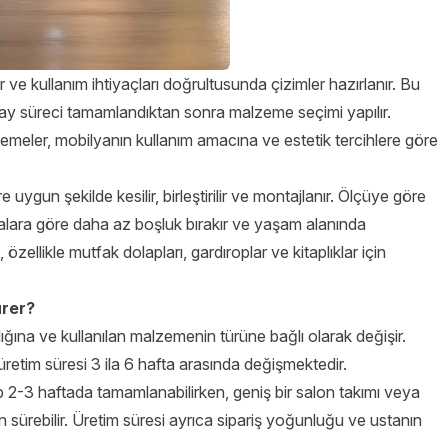
 ve kullanım ihtiyaçları doğrultusunda çizimler hazırlanır. Bu
Onay süreci tamamlandıktan sonra malzeme seçimi yapılır.
meler, mobilyanın kullanım amacına ve estetik tercihlere göre
uygun şekilde kesilir, birleştirilir ve montajlanır. Ölçüye göre
yalara göre daha az boşluk bırakır ve yaşam alanında
ellikle mutfak dolapları, gardıroplar ve kitaplıklar için
ürer?
ğına ve kullanılan malzemenin türüne bağlı olarak değişir.
 üretim süresi 3 ila 6 hafta arasında değişmektedir.
p 2-3 haftada tamamlanabilirken, geniş bir salon takımı veya
 sürebilir. Üretim süresi ayrıca sipariş yoğunluğu ve ustanın