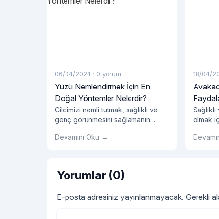
06/04/2024
·
0 yorum
18/04/2
Yüzü Nemlendirmek İçin En
Avakad
Doğal Yöntemler Nelerdir?
Faydala
Cildimizi nemli tutmak, sağlıklı ve
Sağlıklı
genç görünmesini sağlamanın
olmak iç
önemli bir yolu olduğu için cilt
ürünler
Devamını Oku →
Devamı
bakımı rutinimizin önemli bir parçası
mucizev
olmalıdır. Ancak, pek çok
bulunuy
pazarlanan kozmetik ürün kimyasal
çözümler
içeriklerle dolu olabilir ve cildimize
vitaminl
Yorumlar (0)
zarar verebilir. Neyse ki, yüzümüzü
lesitin 
nemlendirmek için doğal ve etkili
bakımın
E-posta adresiniz yayınlanmayacak.
Gerekli a
yöntemler de mevcuttur. Peki, yüzü
yağı ve 
nemlendirmek için en doğal
oldukça
yöntemler nelerdir? Su
Saçlara