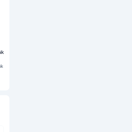
ik
ik
n
k