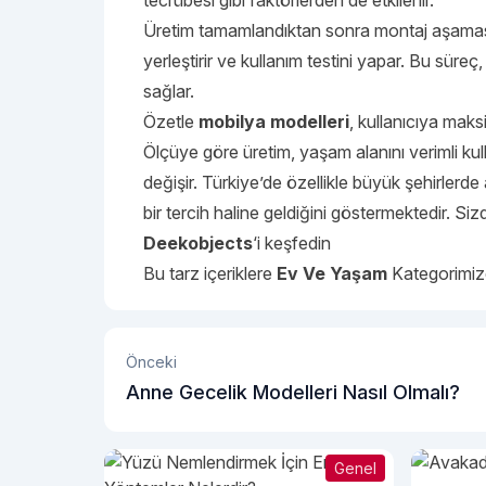
tecrübesi gibi faktörlerden de etkilenir.
Üretim tamamlandıktan sonra montaj aşaması 
yerleştirir ve kullanım testini yapar. Bu süre
sağlar.
Özetle
mobilya modelleri
, kullanıcıya maks
Ölçüye göre üretim, yaşam alanını verimli ku
değişir. Türkiye’de özellikle büyük şehirlerde
bir tercih haline geldiğini göstermektedir. S
Deekobjects
‘i keşfedin
Bu tarz içeriklere
Ev Ve Yaşam
Kategorimizd
Önceki
Anne Gecelik Modelleri Nasıl Olmalı?
Genel