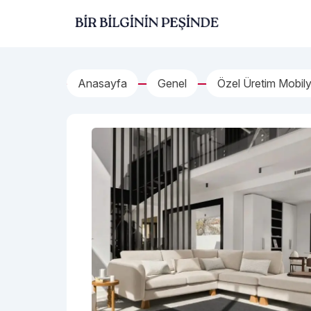
İçeriğe geç
Bir Bilginin Peşinde!
Anasayfa
Genel
Özel Üretim Mobily