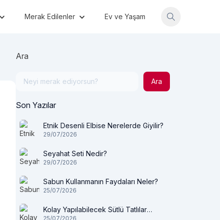
Merak Edilenler
Ev ve Yaşam
Ara
Ara
Son Yazılar
Etnik Desenli Elbise Nerelerde Giyilir?
29/07/2026
Seyahat Seti Nedir?
29/07/2026
Sabun Kullanmanın Faydaları Neler?
25/07/2026
Kolay Yapılabilecek Sütlü Tatlılar
25/07/2026
Nelerdir?