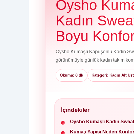
Oysho Kuma
Kadın Sweat
Boyu Konfor
Oysho Kumaşlı Kapüşonlu Kadın Swea
görünümüyle günlük kadın takım kombin
Okuma: 8 dk
Kategori: Kadın Alt Üs
İçindekiler
Oysho Kumaşlı Kadın Sweat
Kumaş Yapısı Neden Konfor