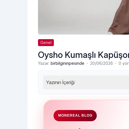
Genel
Oysho Kumaşlı Kapüşon
·
·
Yazar:
birbilgininpesinde
20/06/2026
0 yo
Yazının İçeriği
MONEREAL BLOG