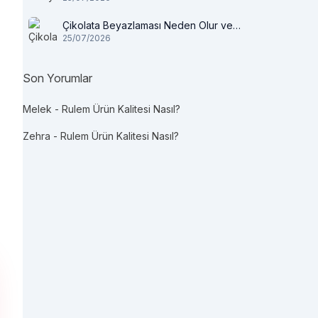
Çikolata Beyazlaması Neden Olur ve
25/07/2026
Tüketilir mi?
Son Yorumlar
Melek
-
Rulem Ürün Kalitesi Nasıl?
Zehra
-
Rulem Ürün Kalitesi Nasıl?