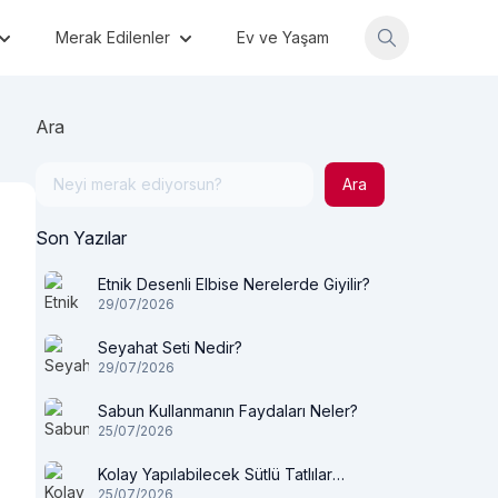
Merak Edilenler
Ev ve Yaşam
Ara
Ara
Son Yazılar
Etnik Desenli Elbise Nerelerde Giyilir?
29/07/2026
Seyahat Seti Nedir?
29/07/2026
Sabun Kullanmanın Faydaları Neler?
25/07/2026
Kolay Yapılabilecek Sütlü Tatlılar
25/07/2026
Nelerdir?