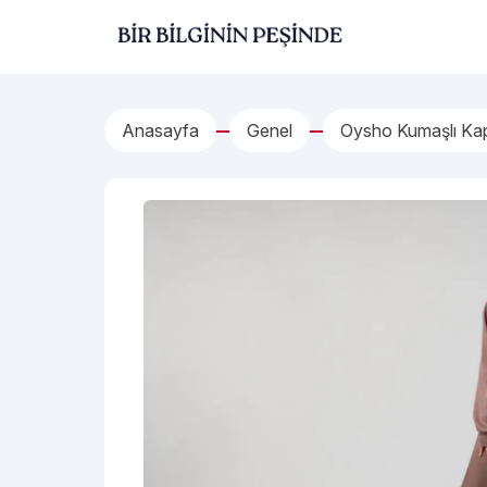
İçeriğe geç
Bir Bilginin Peşinde!
Anasayfa
Genel
Oysho Kumaşlı Kap