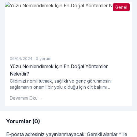
Genel
06/04/2024
·
0 yorum
Yüzü Nemlendirmek İçin En Doğal Yöntemler
Nelerdir?
Cildimizi nemli tutmak, sağlıklı ve genç görünmesini
sağlamanın önemli bir yolu olduğu için cilt bakımı
rutinimizin önemli bir parçası olmalıdır. Ancak, pek çok
Devamını Oku →
pazarlanan kozmetik ürün kimyasal içeriklerle dolu olabilir
ve cildimize zarar verebilir. Neyse ki, yüzümüzü
nemlendirmek için doğal ve etkili yöntemler de mevcuttur.
Peki, yüzü nemlendirmek için en doğal yöntemler
Yorumlar (0)
"Yüzü Nemlendirmek İçin
nelerdir? Su İçmek:
Okumaya devam et
E-posta adresiniz yayınlanmayacak.
Gerekli alanlar
*
ile