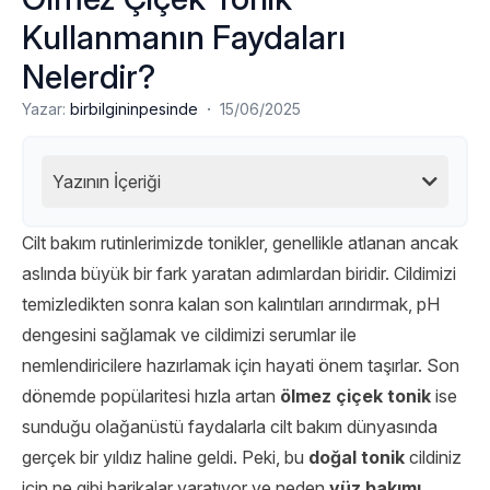
Kullanmanın Faydaları
Nelerdir?
·
Yazar:
birbilgininpesinde
15/06/2025
Yazının İçeriği
Cilt bakım rutinlerimizde tonikler, genellikle atlanan ancak
aslında büyük bir fark yaratan adımlardan biridir. Cildimizi
temizledikten sonra kalan son kalıntıları arındırmak, pH
dengesini sağlamak ve cildimizi serumlar ile
nemlendiricilere hazırlamak için hayati önem taşırlar. Son
dönemde popülaritesi hızla artan
ölmez çiçek tonik
ise
sunduğu olağanüstü faydalarla cilt bakım dünyasında
gerçek bir yıldız haline geldi. Peki, bu
doğal tonik
cildiniz
için ne gibi harikalar yaratıyor ve neden
yüz bakımı