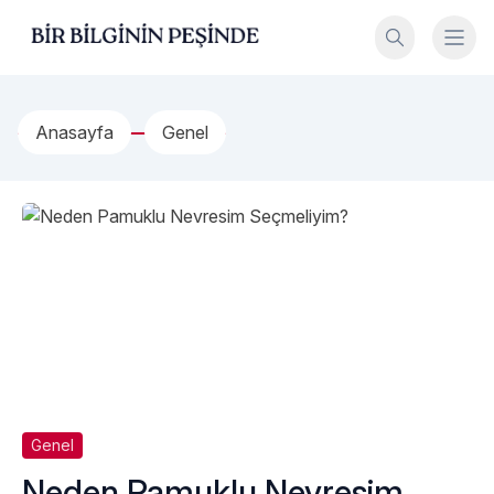
İçeriğe geç
Bir Bilginin Peşinde!
Anasayfa
Genel
Genel
Neden Pamuklu Nevresim