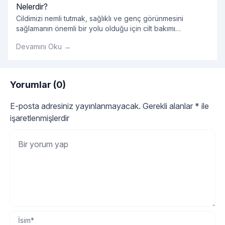
Nelerdir?
Cildimizi nemli tutmak, sağlıklı ve genç görünmesini
sağlamanın önemli bir yolu olduğu için cilt bakımı
rutinimizin önemli bir parçası olmalıdır. Ancak, pek çok
Devamını Oku →
pazarlanan kozmetik ürün kimyasal içeriklerle dolu olabilir
ve cildimize zarar verebilir. Neyse ki, yüzümüzü
nemlendirmek için doğal ve etkili yöntemler de mevcuttur.
Peki, yüzü nemlendirmek için en doğal yöntemler
Yorumlar (0)
"Yüzü Nemlendirmek İçin
nelerdir? Su İçmek:
Okumaya devam et
E-posta adresiniz yayınlanmayacak.
Gerekli alanlar
*
ile
işaretlenmişlerdir