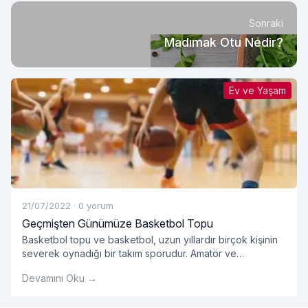
Sonraki
Madımak Otu Nedir?
Ev ve Yaşam
21/07/2022
·
0 yorum
Geçmişten Günümüze Basketbol Topu
Basketbol topu ve basketbol, ​​uzun yıllardır birçok kişinin
severek oynadığı bir takım sporudur. Amatör ve
profesyonellerin oynadığı takım sporlarında kullanılan
Devamını Oku →
basket çok önemlidir.