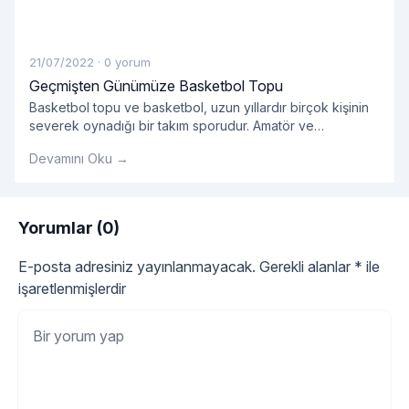
21/07/2022
·
0 yorum
Geçmişten Günümüze Basketbol Topu
Basketbol topu ve basketbol, ​​uzun yıllardır birçok kişinin
severek oynadığı bir takım sporudur. Amatör ve
profesyonellerin oynadığı takım sporlarında kullanılan
Devamını Oku →
basket çok önemlidir.
Yorumlar (0)
E-posta adresiniz yayınlanmayacak.
Gerekli alanlar
*
ile
işaretlenmişlerdir