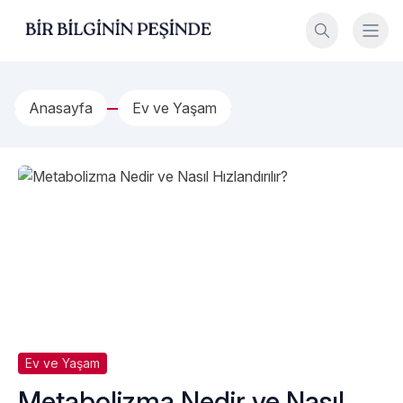
İçeriğe geç
Bir Bilginin Peşinde!
Anasayfa
Ev ve Yaşam
Ev ve Yaşam
Metabolizma Nedir ve Nasıl