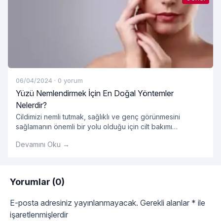
06/04/2024
·
0 yorum
Yüzü Nemlendirmek İçin En Doğal Yöntemler
Nelerdir?
Cildimizi nemli tutmak, sağlıklı ve genç görünmesini
sağlamanın önemli bir yolu olduğu için cilt bakımı
rutinimizin önemli bir parçası olmalıdır. Ancak, pek çok
Devamını Oku →
pazarlanan kozmetik ürün kimyasal içeriklerle dolu olabilir
ve cildimize zarar verebilir. Neyse ki, yüzümüzü
nemlendirmek için doğal ve etkili yöntemler de mevcuttur.
Peki, yüzü nemlendirmek için en doğal yöntemler
Yorumlar (0)
"Yüzü Nemlendirmek İçin
nelerdir? Su İçmek:
Okumaya devam et
E-posta adresiniz yayınlanmayacak.
Gerekli alanlar
*
ile
işaretlenmişlerdir