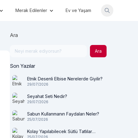
Merak Edilenler
Ev ve Yaşam
Ara
Ara
Son Yazılar
Etnik Desenli Elbise Nerelerde Giyilir?
29/07/2026
Seyahat Seti Nedir?
29/07/2026
Sabun Kullanmanın Faydaları Neler?
25/07/2026
Kolay Yapılabilecek Sütlü Tatlılar
25/07/2026
Nelerdir?