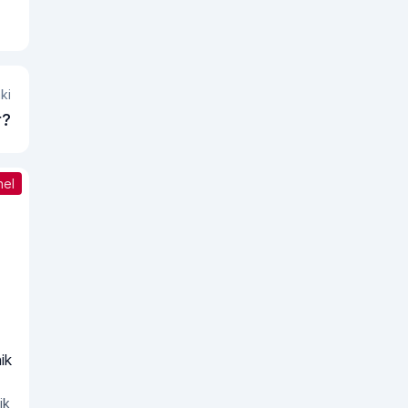
ki
r?
nel
ik
ik