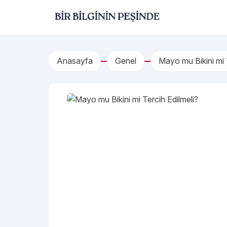
İçeriğe geç
Bir Bilginin Peşinde!
Anasayfa
Genel
Mayo mu Bikini mi 