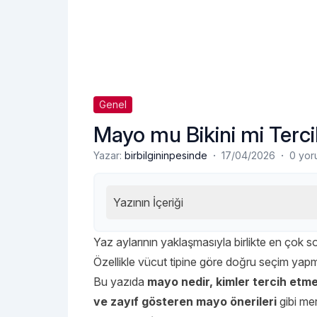
Genel
Mayo mu Bikini mi Terci
·
·
Yazar:
birbilgininpesinde
17/04/2026
0 yor
Yazının İçeriği
Yaz aylarının yaklaşmasıyla birlikte en çok so
Özellikle vücut tipine göre doğru seçim ya
Bu yazıda
mayo nedir, kimler tercih etm
ve zayıf gösteren mayo önerileri
gibi mer