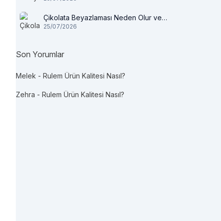
Çikolata Beyazlaması Neden Olur ve
25/07/2026
Tüketilir mi?
Son Yorumlar
Melek
-
Rulem Ürün Kalitesi Nasıl?
Zehra
-
Rulem Ürün Kalitesi Nasıl?