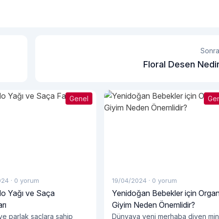
Sonra
Floral Desen Nedi
Genel
Ge
024
·
0 yorum
19/04/2024
·
0 yorum
o Yağı ve Saça
Yenidoğan Bebekler için Organ
rı
Giyim Neden Önemlidir?
 ve parlak saçlara sahip
Dünyaya yeni merhaba diyen min